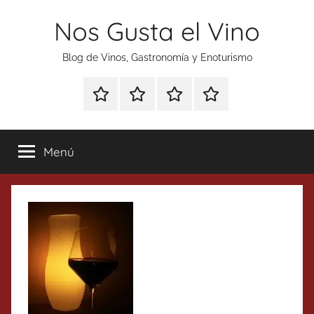
Saltar
Nos Gusta el Vino
al
contenido
Blog de Vinos, Gastronomía y Enoturismo
Especial
Enoturismo
Ranking
Contacto
Gin
y
Vinos
Tonics
Gastronomía
Menú