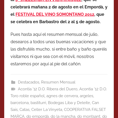
celebrará mañana 2 de agosto en el Empordà, y
el
FESTIVAL DEL VINO SOMONTANO 2012
, que
se celebra en Barbastro del 2 al 5 de agosto.
Pues hasta aquí el resumen mensual de julio,
desearos a todos unas buenas vacaciones y que
las disfrutéis mucho, si entre baño y baño queréis
visitarnos ni que sea con el móvil, nosotros
estaremos por aquí al pie del cañón.
Destacados
,
Resumen Mensual
Acontia '12 D.O. Ribera del Duero
,
Acontia '12 D.O.
Toro roble español
,
agnes de cervera
,
argeles
,
barcelona
,
bastiturri
,
Bodegas Liba y Deleite
,
Can
Sais
,
Catas
,
Celler La Vinyeta
,
COOPERATIVA FALSET
MARÇA
,
do empordà
,
do la mancha
,
do montsant
,
do