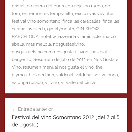
priorat
,
do ribera del duero
,
do rioja
,
do rueda
,
do
toro
,
entremontes tempranillo
,
excluisvas vevinter
,
festival vino somontano
,
finca las caraballas
,
finca las
caraballas rueda
,
gin plymouth
,
GIN SHOW
BARCELONA
,
hotel w
,
jazzejada vilaminiscle
,
marco
abella
,
mas mallola
,
nosgustaelvino
,
nosgustaelvino.com nos gusta el vino.
,
pascual
bergenzo
,
Resumen de julio de 2012 en Nos Gusta el
Vino
,
resumen menual nos gusta el vino
,
the
plymouth expedition
,
valdrinal
,
valdrinal sqr
,
valonga
,
valonga rosado
,
vi
,
vino
,
vt valle del cinca
Navegación
Entrada anterior
de
Festival del Vino Somontano 2012 (del 2 al 5
entradas
de agosto)