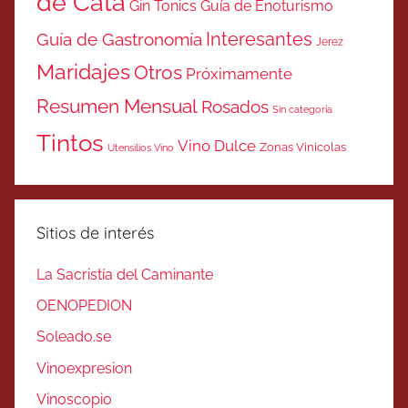
de Cata
Gin Tonics
Guía de Enoturismo
Interesantes
Guía de Gastronomía
Jerez
Maridajes
Otros
Próximamente
Resumen Mensual
Rosados
Sin categoría
Tintos
Vino Dulce
Zonas Vinicolas
Utensilios Vino
Sitios de interés
La Sacristía del Caminante
OENOPEDION
Soleado.se
Vinoexpresion
Vinoscopio