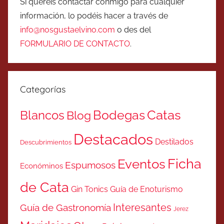
Si queréis contactar conmigo para cualquier
información, lo podéis hacer a través de
info@nosgustaelvino.com
o des del
FORMULARIO DE CONTACTO
.
Categorías
Catas
Bodegas
Blancos
Blog
Destacados
Destilados
Descubrimientos
Ficha
Eventos
Espumosos
Económinos
de Cata
Gin Tonics
Guía de Enoturismo
Interesantes
Guía de Gastronomía
Jerez