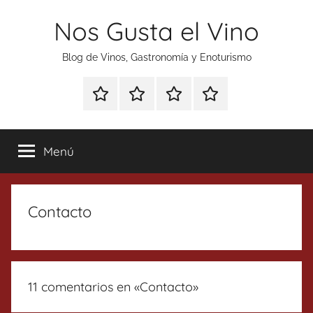
Saltar
Nos Gusta el Vino
al
contenido
Blog de Vinos, Gastronomía y Enoturismo
Especial
Enoturismo
Ranking
Contacto
Gin
y
Vinos
Tonics
Gastronomía
Menú
Contacto
11 comentarios en «
Contacto
»