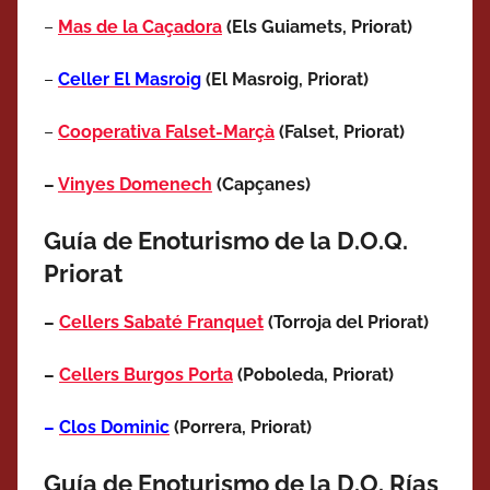
–
Mas de la Caçadora
(Els Guiamets, Priorat)
–
Celler El Masroig
(El Masroig
, Priorat
)
–
Cooperativa Falset-Marçà
(Falset
, Priorat
)
–
Vinyes Domenech
(Capçanes)
Guía de Enoturismo de la D.O.Q.
Priorat
–
Cellers Sabaté Franquet
(Torroja del Priorat)
–
Cellers Burgos Porta
(Poboleda
, Priorat
)
–
Clos Dominic
(Porrera
, Priorat
)
Guía de Enoturismo de la D.O. Rías