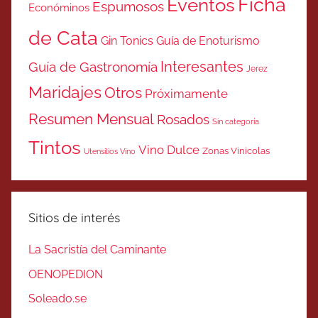
Ficha
Eventos
Espumosos
Económinos
de Cata
Gin Tonics
Guía de Enoturismo
Interesantes
Guía de Gastronomía
Jerez
Maridajes
Otros
Próximamente
Resumen Mensual
Rosados
Sin categoría
Tintos
Vino Dulce
Zonas Vinicolas
Utensilios Vino
Sitios de interés
La Sacristía del Caminante
OENOPEDION
Soleado.se