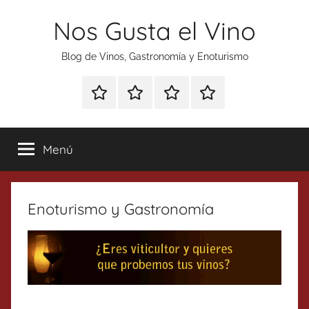
Saltar
Nos Gusta el Vino
al
contenido
Blog de Vinos, Gastronomía y Enoturismo
Especial
Enoturismo
Ranking
Contacto
Gin
y
Vinos
Tonics
Gastronomía
Menú
Enoturismo y Gastronomía