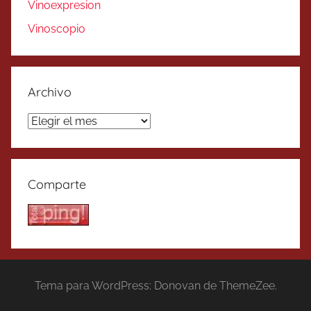
Vinoexpresion
Vinoscopio
Archivo
Archivo
Comparte
Tema para WordPress: Donovan de ThemeZee.