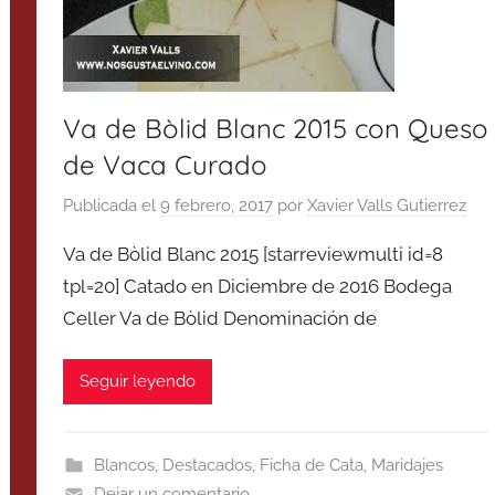
Va de Bòlid Blanc 2015 con Queso
de Vaca Curado
Publicada el
9 febrero, 2017
por
Xavier Valls Gutierrez
Va de Bòlid Blanc 2015 [starreviewmulti id=8
tpl=20] Catado en Diciembre de 2016 Bodega
Celler Va de Bòlid Denominación de
Seguir leyendo
Blancos
,
Destacados
,
Ficha de Cata
,
Maridajes
Dejar un comentario