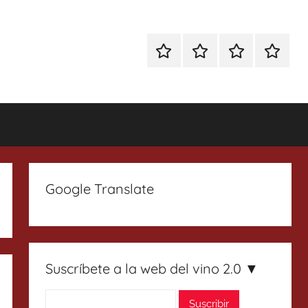
Especial
Enoturismo
Ranking
Contact
Gin
y
Vinos
Tonics
Gastronomía
Google Translate
Suscríbete a la web del vino 2.0 ▼