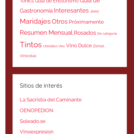
Guía de
Tonics
Guía de Enoturismo
Interesantes
Gastronomía
Jerez
Maridajes
Otros
Próximamente
Resumen Mensual
Rosados
Sin categoría
Tintos
Vino Dulce
Zonas
Utensilios Vino
Vinicolas
Sitios de interés
La Sacristía del Caminante
OENOPEDION
Soleado.se
Vinoexpresion