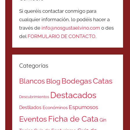
Si queréis contactar conmigo para
cualquier información, lo podéis hacer a
través de
info@nosgustaelvino.com
o des
del
FORMULARIO DE CONTACTO
.
Categorías
Catas
Bodegas
Blancos
Blog
Destacados
Descubrimientos
Espumosos
Destilados
Económinos
Ficha de Cata
Eventos
Gin