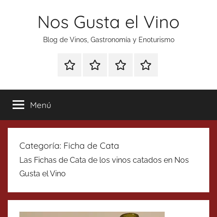
Saltar
Nos Gusta el Vino
al
contenido
Blog de Vinos, Gastronomía y Enoturismo
Especial
Enoturismo
Ranking
Contacto
Gin
y
Vinos
Tonics
Gastronomía
Menú
Categoría:
Ficha de Cata
Las Fichas de Cata de los vinos catados en Nos
Gusta el Vino