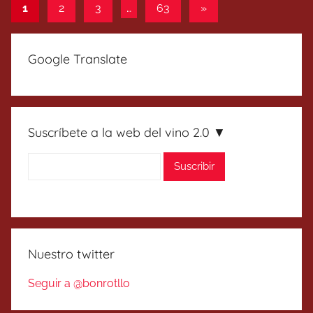
Paginación
Entradas
1
2
3
…
63
»
siguientes
de
entradas
Google Translate
Suscríbete a la web del vino 2.0 ▼
Nuestro twitter
Seguir a @bonrotllo