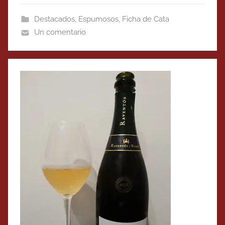
Destacados
,
Espumosos
,
Ficha de Cata
Un comentario