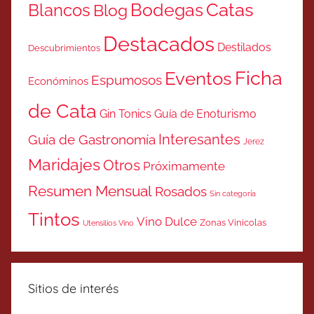
Catas
Bodegas
Blancos
Blog
Destacados
Destilados
Descubrimientos
Ficha
Eventos
Espumosos
Económinos
de Cata
Gin Tonics
Guía de Enoturismo
Interesantes
Guía de Gastronomía
Jerez
Maridajes
Otros
Próximamente
Resumen Mensual
Rosados
Sin categoría
Tintos
Vino Dulce
Zonas Vinicolas
Utensilios Vino
Sitios de interés