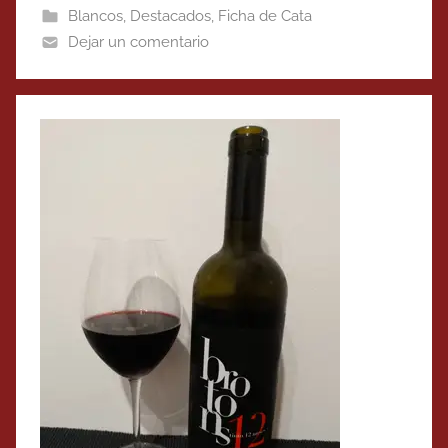
Blancos
,
Destacados
,
Ficha de Cata
Dejar un comentario