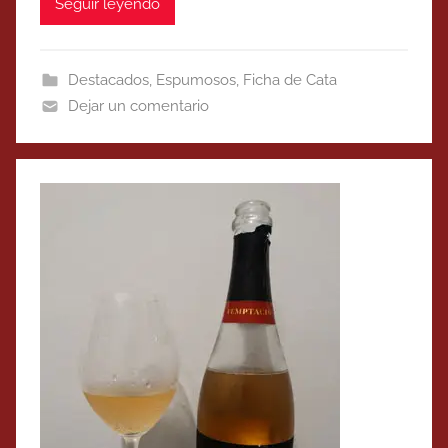
Seguir leyendo
Destacados
,
Espumosos
,
Ficha de Cata
Dejar un comentario