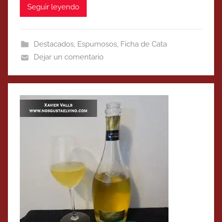
Seguir leyendo
Destacados
,
Espumosos
,
Ficha de Cata
Dejar un comentario