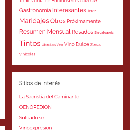
Guía de
Tonics
Guía de Enoturismo
Interesantes
Gastronomía
Jerez
Maridajes
Otros
Próximamente
Resumen Mensual
Rosados
Sin categoría
Tintos
Vino Dulce
Zonas
Utensilios Vino
Vinicolas
Sitios de interés
La Sacristía del Caminante
OENOPEDION
Soleado.se
Vinoexpresion