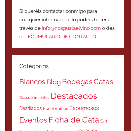
Si queréis contactar conmigo para
cualquier información, lo podéis hacer a
través de
info@nosgustaelvino.com
o des
del
FORMULARIO DE CONTACTO
.
Categorías
Catas
Bodegas
Blancos
Blog
Destacados
Descubrimientos
Espumosos
Destilados
Económinos
Ficha de Cata
Eventos
Gin