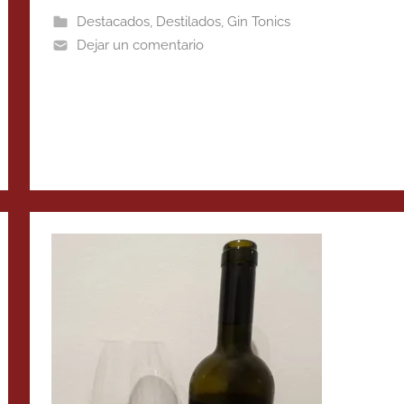
Destacados
,
Destilados
,
Gin Tonics
Dejar un comentario