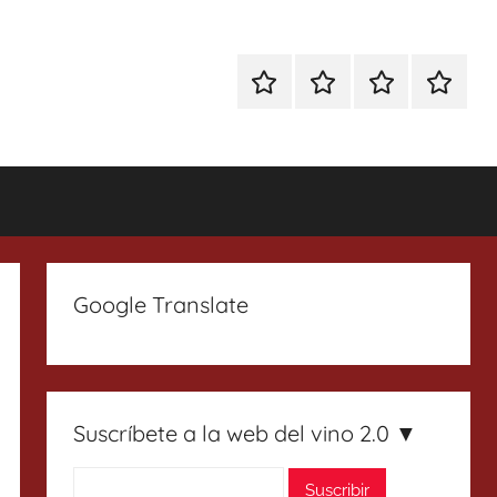
Especial
Enoturismo
Ranking
Contact
Gin
y
Vinos
Tonics
Gastronomía
Google Translate
Suscríbete a la web del vino 2.0 ▼