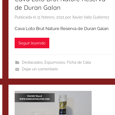
de Duran Galan
Publicada el
11 febrero, 2021
por
Xavier Valls Gutierrez
Cava Loto Brut Nature Reserva de Duran Galan
Seguir leyendo
Destacados
,
Espumosos
,
Ficha de Cata
Dejar un comentario