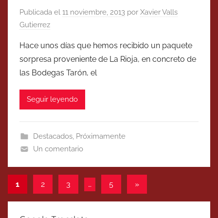
Publicada el
11 noviembre, 2013
por
Xavier Valls
Gutierrez
Hace unos días que hemos recibido un paquete
sorpresa proveniente de La Rioja, en concreto de
las Bodegas Tarón, el
Seguir leyendo
Destacados
,
Próximamente
Un comentario
Paginación
Entradas
1
2
3
…
5
»
siguientes
de
entradas