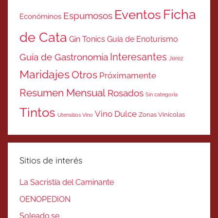
Ficha
Eventos
Espumosos
Económinos
de Cata
Gin Tonics
Guía de Enoturismo
Interesantes
Guía de Gastronomía
Jerez
Maridajes
Otros
Próximamente
Resumen Mensual
Rosados
Sin categoría
Tintos
Vino Dulce
Zonas Vinicolas
Utensilios Vino
Sitios de interés
La Sacristía del Caminante
OENOPEDION
Soleado.se