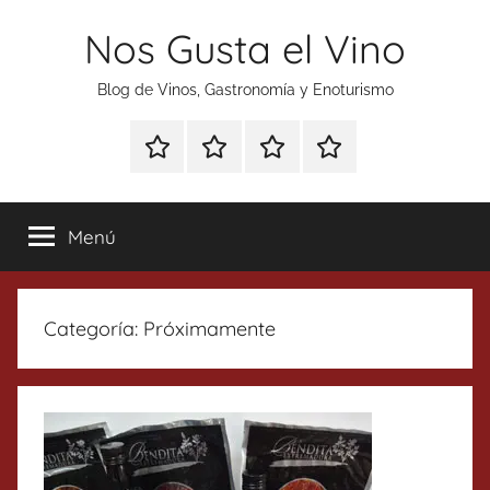
Saltar
Nos Gusta el Vino
al
contenido
Blog de Vinos, Gastronomía y Enoturismo
Especial
Enoturismo
Ranking
Contacto
Gin
y
Vinos
Tonics
Gastronomía
Menú
Categoría:
Próximamente