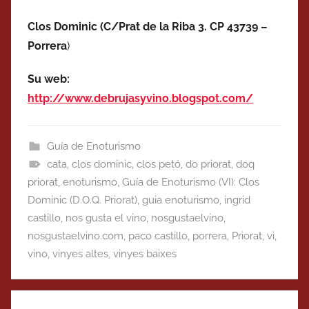
Clos Dominic (C/Prat de la Riba 3. CP 43739 –
Porrera
)
Su web:
http://www.debrujasyvino.blogspot.com/
Guía de Enoturismo
cata
,
clos dominic
,
clos petó
,
do priorat
,
doq
priorat
,
enoturismo
,
Guía de Enoturismo (VI): Clos
Dominic (D.O.Q. Priorat)
,
guia enoturismo
,
ingrid
castillo
,
nos gusta el vino
,
nosgustaelvino
,
nosgustaelvino.com
,
paco castillo
,
porrera
,
Priorat
,
vi
,
vino
,
vinyes altes
,
vinyes baixes
Navegación