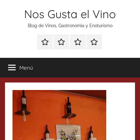
Saltar
Nos Gusta el Vino
al
contenido
Blog de Vinos, Gastronomía y Enoturismo
Especial
Enoturismo
Ranking
Contacto
Gin
y
Vinos
Tonics
Gastronomía
Menú