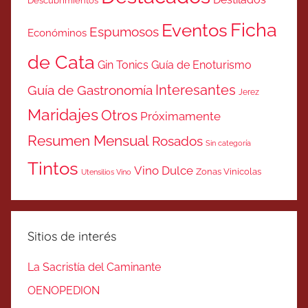
Descubrimientos
Ficha
Eventos
Espumosos
Económinos
de Cata
Gin Tonics
Guía de Enoturismo
Interesantes
Guía de Gastronomía
Jerez
Maridajes
Otros
Próximamente
Resumen Mensual
Rosados
Sin categoría
Tintos
Vino Dulce
Zonas Vinicolas
Utensilios Vino
Sitios de interés
La Sacristía del Caminante
OENOPEDION