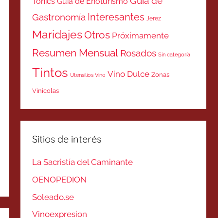
Guía de
Tonics
Guía de Enoturismo
Interesantes
Gastronomía
Jerez
Maridajes
Otros
Próximamente
Resumen Mensual
Rosados
Sin categoría
Tintos
Vino Dulce
Zonas
Utensilios Vino
Vinicolas
Sitios de interés
La Sacristía del Caminante
OENOPEDION
Soleado.se
Vinoexpresion