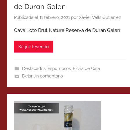
de Duran Galan
Publicada el
11 febrero, 2021
por
Xavier Valls Gutierrez
Cava Loto Brut Nature Reserva de Duran Galan
Seguir leyendo
Destacados
,
Espumosos
,
Ficha de Cata
Dejar un comentario