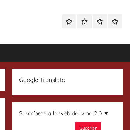
Especial
Enoturismo
Ranking
Contact
Gin
y
Vinos
Tonics
Gastronomía
Google Translate
Suscríbete a la web del vino 2.0 ▼