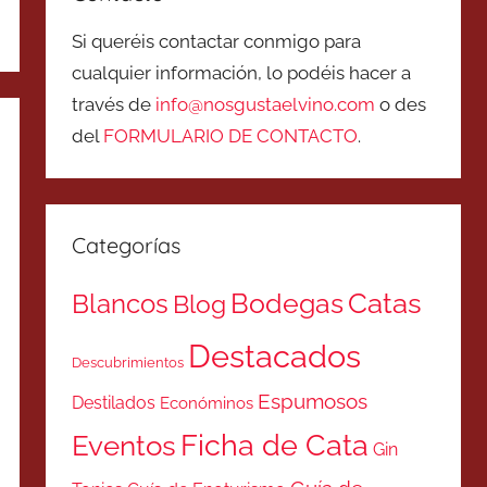
Si queréis contactar conmigo para
cualquier información, lo podéis hacer a
través de
info@nosgustaelvino.com
o des
del
FORMULARIO DE CONTACTO
.
Categorías
Catas
Bodegas
Blancos
Blog
Destacados
Descubrimientos
Espumosos
Destilados
Económinos
Ficha de Cata
Eventos
Gin