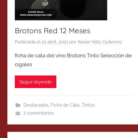
Brotons Red 12 Meses
Publicada el
21 abril, 2021
por
Xavier Valls Gutierrez
ficha de cata del vino Brotons Tinto Selección de
cigales
Seguir leyendo
Destacados
,
Ficha de Cata
,
Tintos
2 comentarios