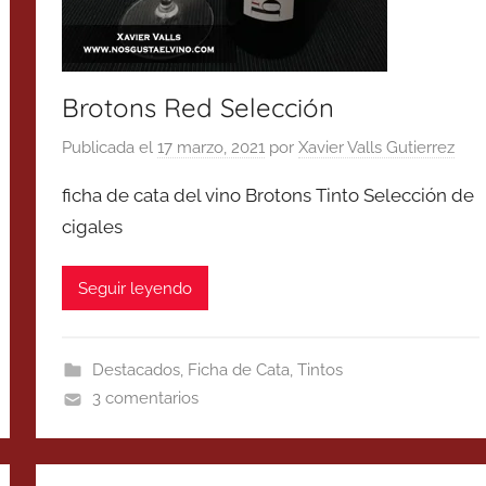
Brotons Red Selección
Publicada el
17 marzo, 2021
por
Xavier Valls Gutierrez
ficha de cata del vino Brotons Tinto Selección de
cigales
Seguir leyendo
Destacados
,
Ficha de Cata
,
Tintos
3 comentarios