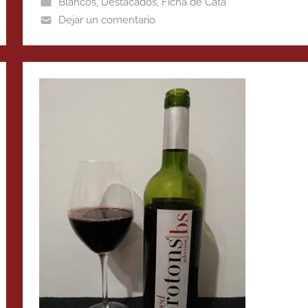
Blancos
,
Destacados
,
Ficha de Cata
Dejar un comentario