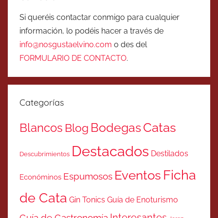
Si queréis contactar conmigo para cualquier
información, lo podéis hacer a través de
info@nosgustaelvino.com
o des del
FORMULARIO DE CONTACTO
.
Categorías
Catas
Bodegas
Blancos
Blog
Destacados
Destilados
Descubrimientos
Ficha
Eventos
Espumosos
Económinos
de Cata
Gin Tonics
Guía de Enoturismo
Interesantes
Guía de Gastronomía