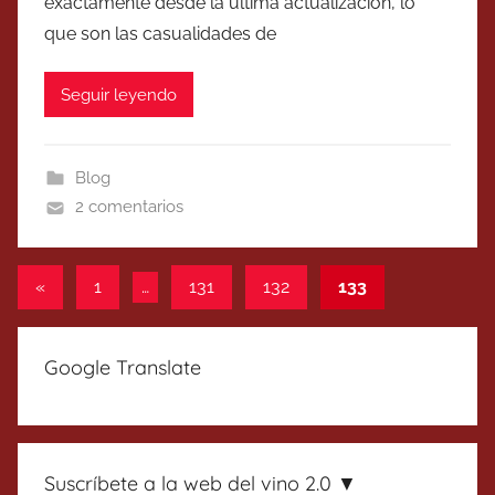
exactamente desde la última actualización, lo
que son las casualidades de
Seguir leyendo
Blog
2 comentarios
Paginación
Entradas
«
1
…
131
132
133
anteriores
de
entradas
Google Translate
Suscríbete a la web del vino 2.0 ▼