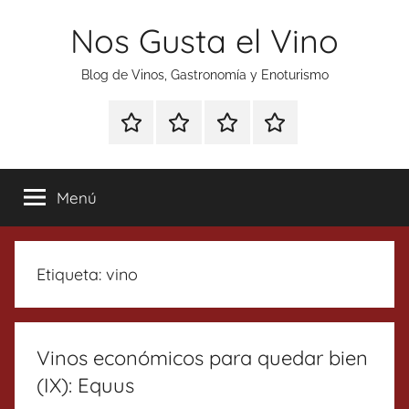
Saltar
Nos Gusta el Vino
al
contenido
Blog de Vinos, Gastronomía y Enoturismo
Especial
Enoturismo
Ranking
Contacto
Gin
y
Vinos
Tonics
Gastronomía
Menú
Etiqueta:
vino
Vinos económicos para quedar bien
(IX): Equus