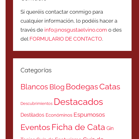
Si queréis contactar conmigo para
cualquier información, lo podéis hacer a
través de
info@nosgustaelvino.com
o des
del
FORMULARIO DE CONTACTO
.
Categorías
Catas
Bodegas
Blancos
Blog
Destacados
Descubrimientos
Espumosos
Destilados
Económinos
Ficha de Cata
Eventos
Gin