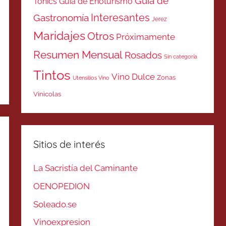
Guía de
Tonics
Guía de Enoturismo
Interesantes
Gastronomía
Jerez
Maridajes
Otros
Próximamente
Resumen Mensual
Rosados
Sin categoría
Tintos
Vino Dulce
Zonas
Utensilios Vino
Vinicolas
Sitios de interés
La Sacristía del Caminante
OENOPEDION
Soleado.se
Vinoexpresion