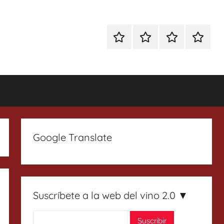
Especial
Enoturismo
Ranking
Contact
Gin
y
Vinos
Tonics
Gastronomía
Google Translate
Suscríbete a la web del vino 2.0 ▼