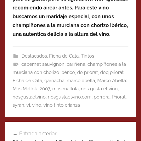
recomiendo airear antes. Para este vino
buscamos un maridaje especial, con unos
champiñones a la murciana con chorizo ibérico,
una autentica delicia a la altura del vino.
Destacados
,
Ficha de Cata
,
Tintos
cabernet sauvignon
,
cariñena
,
champiñones a la
murciana con chorizo ibérico
,
do priorat
,
doq priorat
,
Ficha de Cata
,
garnacha
,
marco abella
,
Marco Abella:
Mas Mallola 2007
,
mas mallola
,
nos gusta el vino
,
nosgustaelvino
,
nosgustaelvino.com
,
porrera
,
Priorat
,
syrah
,
vi
,
vino
,
vino tinto crianza
Navegación
Entrada anterior
de