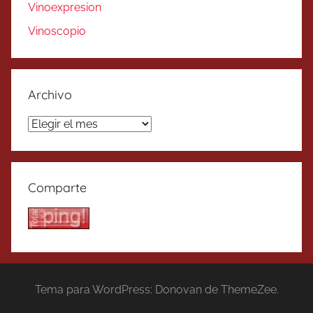
Vinoexpresion
Vinoscopio
Archivo
Archivo
Comparte
Tema para WordPress: Donovan de ThemeZee.