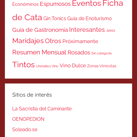
Ficha
Eventos
Espumosos
Económinos
de Cata
Gin Tonics
Guía de Enoturismo
Interesantes
Guía de Gastronomía
Jerez
Maridajes
Otros
Próximamente
Resumen Mensual
Rosados
Sin categoría
Tintos
Vino Dulce
Zonas Vinicolas
Utensilios Vino
Sitios de interés
La Sacristía del Caminante
OENOPEDION
Soleado.se