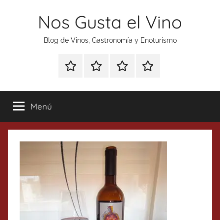
Saltar
Nos Gusta el Vino
al
contenido
Blog de Vinos, Gastronomía y Enoturismo
Especial
Enoturismo
Ranking
Contacto
Gin
y
Vinos
Tonics
Gastronomía
Menú