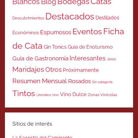
Catas
Bodegas
Blancos
Blog
Destacados
Destilados
Descubrimientos
Ficha
Eventos
Espumosos
Económinos
de Cata
Gin Tonics
Guía de Enoturismo
Interesantes
Guía de Gastronomía
Jerez
Maridajes
Otros
Próximamente
Resumen Mensual
Rosados
Sin categoría
Tintos
Vino Dulce
Zonas Vinicolas
Utensilios Vino
Sitios de interés
La Sacristía del Caminante