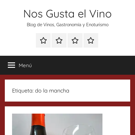
Saltar
Nos Gusta el Vino
al
contenido
Blog de Vinos, Gastronomía y Enoturismo
Especial
Enoturismo
Ranking
Contacto
Gin
y
Vinos
Tonics
Gastronomía
Menú
Etiqueta:
do la mancha