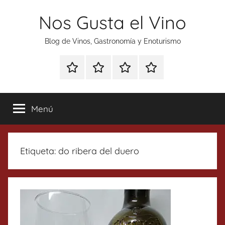
Saltar
Nos Gusta el Vino
al
contenido
Blog de Vinos, Gastronomía y Enoturismo
Especial
Enoturismo
Ranking
Contacto
Gin
y
Vinos
Tonics
Gastronomía
Menú
Etiqueta:
do ribera del duero