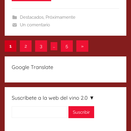
Destacados
,
Próximamente
Un comentario
Paginación
Entradas
1
2
3
…
5
»
siguientes
de
entradas
Google Translate
Suscríbete a la web del vino 2.0 ▼