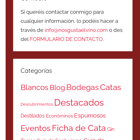
Si queréis contactar conmigo para
cualquier información, lo podéis hacer a
través de
info@nosgustaelvino.com
o des
del
FORMULARIO DE CONTACTO
.
Categorías
Catas
Bodegas
Blancos
Blog
Destacados
Descubrimientos
Espumosos
Destilados
Económinos
Ficha de Cata
Eventos
Gin