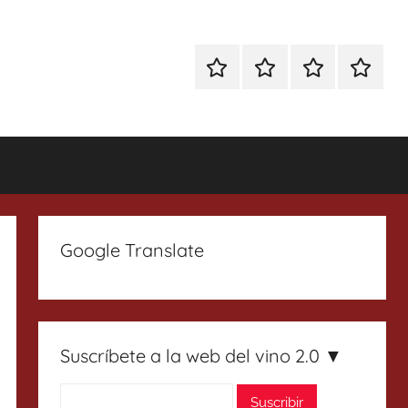
Especial
Enoturismo
Ranking
Contact
Gin
y
Vinos
Tonics
Gastronomía
Google Translate
Suscríbete a la web del vino 2.0 ▼