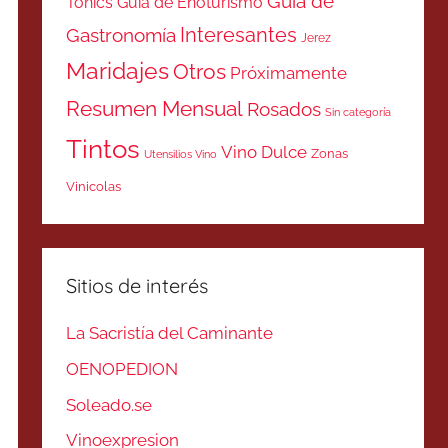
Guía de
Tonics
Guía de Enoturismo
Interesantes
Gastronomía
Jerez
Maridajes
Otros
Próximamente
Resumen Mensual
Rosados
Sin categoría
Tintos
Vino Dulce
Zonas
Utensilios Vino
Vinicolas
Sitios de interés
La Sacristía del Caminante
OENOPEDION
Soleado.se
Vinoexpresion