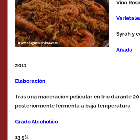
Vino Ros
Varietale
Syrah y 
Añada
2011
Elaboración
Tras una maceración pelicular en frío durante 2
posteriormente fermenta a baja temperatura
Grado Alcohólico
13,5%