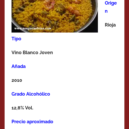
Orige
n
Rioja
Tipo
Vino Blanco Joven
Añada
2010
Grado Alcohólico
12,8% Vol.
Precio aproximado