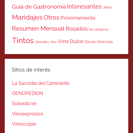
Interesantes
Guía de Gastronomía
Jerez
Maridajes
Otros
Próximamente
Resumen Mensual
Rosados
Sin categoría
Tintos
Vino Dulce
Zonas Vinicolas
Utensilios Vino
Sitios de interés
La Sacristía del Caminante
OENOPEDION
Soleado.se
Vinoexpresion
Vinoscopio