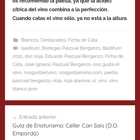
os recomiendo la paella, ya que la acidez
cítrica del vino combina a la perfección.
Cuando catas el vino sólo, ya no está a la altura
.
Blancos
,
Destacados
,
Ficha de Cata
bastiturri
,
Bodegas Pascual Berganzo: Bastiturri
2010
,
doc rioja
,
Eduardo Pascual Berganzo
,
Ficha de
Cata
,
José Ignacio Pascual Berganzo
,
nos gusta el
vino
,
nosgustaelvino
,
nosgustaelvino.com
,
paella
,
pascual berganzo
,
rioja
,
rioja alavesa
,
vi
,
vino
,
vino
blanco jove
Navegación
Entrada anterior
de
Guía de Enoturismo: Celler Can Sais (D.O.
entradas
Empordà)