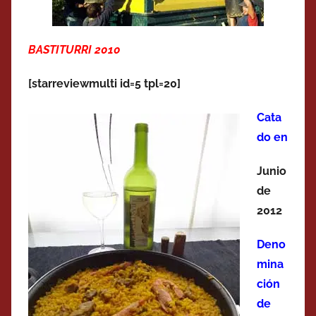
BASTITURRI 2010
[starreviewmulti id=5 tpl=20]
Cata
do en
Junio
de
2012
Deno
mina
ción
de