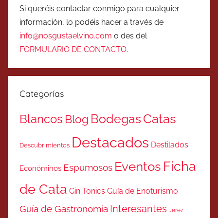
Si queréis contactar conmigo para cualquier
información, lo podéis hacer a través de
info@nosgustaelvino.com
o des del
FORMULARIO DE CONTACTO
.
Categorías
Catas
Bodegas
Blancos
Blog
Destacados
Destilados
Descubrimientos
Ficha
Eventos
Espumosos
Económinos
de Cata
Gin Tonics
Guía de Enoturismo
Interesantes
Guía de Gastronomía
Jerez