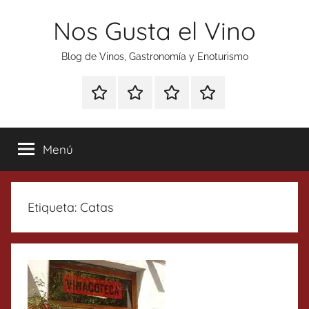
Saltar
Nos Gusta el Vino
al
contenido
Blog de Vinos, Gastronomía y Enoturismo
Especial
Enoturismo
Ranking
Contacto
Gin
y
Vinos
Tonics
Gastronomía
Menú
Etiqueta:
Catas