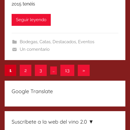
2015 tenéis
Seguir leyendo
Bodegas
,
Catas
,
Destacados
,
Eventos
Un comentario
Paginación
Entradas
1
2
3
…
13
»
siguientes
de
entradas
Google Translate
Suscríbete a la web del vino 2.0 ▼