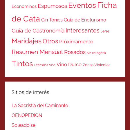
Ficha
Eventos
Espumosos
Económinos
de Cata
Gin Tonics
Guía de Enoturismo
Interesantes
Guía de Gastronomía
Jerez
Maridajes
Otros
Próximamente
Resumen Mensual
Rosados
Sin categoría
Tintos
Vino Dulce
Zonas Vinicolas
Utensilios Vino
Sitios de interés
La Sacristía del Caminante
OENOPEDION
Soleado.se