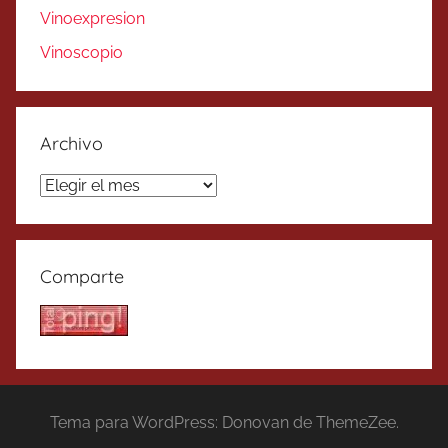
Vinoexpresion
Vinoscopio
Archivo
Archivo
Comparte
Tema para WordPress: Donovan de ThemeZee.