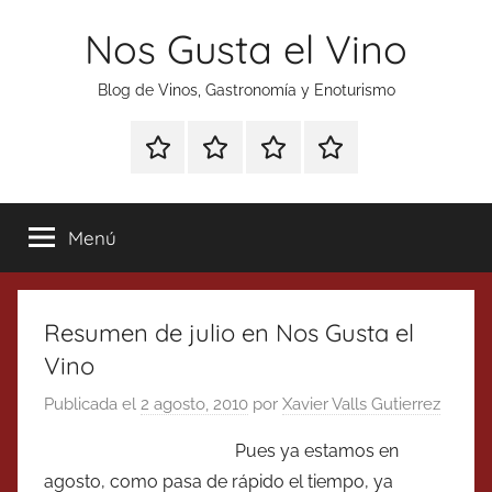
Saltar
Nos Gusta el Vino
al
contenido
Blog de Vinos, Gastronomía y Enoturismo
Especial
Enoturismo
Ranking
Contacto
Gin
y
Vinos
Tonics
Gastronomía
Menú
Resumen de julio en Nos Gusta el
Vino
Publicada el
2 agosto, 2010
por
Xavier Valls Gutierrez
Pues ya estamos en
agosto, como pasa de rápido el tiempo, ya