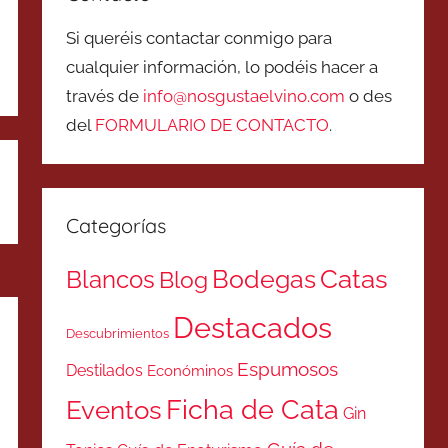
Si queréis contactar conmigo para
cualquier información, lo podéis hacer a
través de
info@nosgustaelvino.com
o des
del
FORMULARIO DE CONTACTO
.
Categorías
Catas
Bodegas
Blancos
Blog
Destacados
Descubrimientos
Espumosos
Destilados
Económinos
Ficha de Cata
Eventos
Gin