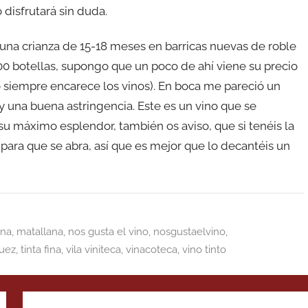
 disfrutará sin duda.
on una crianza de 15-18 meses en barricas nuevas de roble
00 botellas, supongo que un poco de ahí viene su precio
 siempre encarece los vinos). En boca me pareció un
y una buena astringencia. Este es un vino que se
u máximo esplendor, también os aviso, que si tenéis la
 para que se abra, así que es mejor que lo decantéis un
ana
,
matallana
,
nos gusta el vino
,
nosgustaelvino
,
guez
,
tinta fina
,
vila viniteca
,
vinacoteca
,
vino tinto