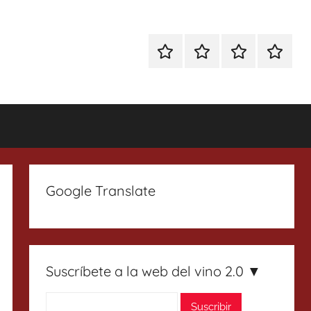
Especial
Enoturismo
Ranking
Contact
Gin
y
Vinos
Tonics
Gastronomía
Google Translate
Suscríbete a la web del vino 2.0 ▼