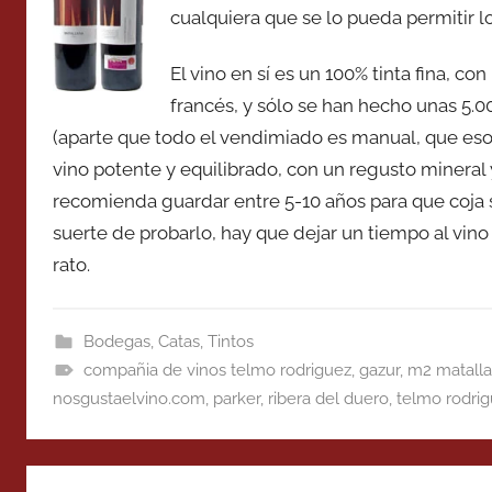
cualquiera que se lo pueda permitir lo
El vino en sí es un 100% tinta fina, c
francés, y sólo se han hecho unas 5.0
(aparte que todo el vendimiado es manual, que eso
vino potente y equilibrado, con un regusto mineral 
recomienda guardar entre 5-10 años para que coja s
suerte de probarlo, hay que dejar un tiempo al vino
rato.
Bodegas
,
Catas
,
Tintos
compañia de vinos telmo rodriguez
,
gazur
,
m2 matall
nosgustaelvino.com
,
parker
,
ribera del duero
,
telmo rodri
Navegación