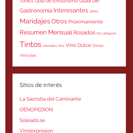
Guía de
Tonics
Guía de Enoturismo
Interesantes
Gastronomía
Jerez
Maridajes
Otros
Próximamente
Resumen Mensual
Rosados
Sin categoría
Tintos
Vino Dulce
Zonas
Utensilios Vino
Vinicolas
Sitios de interés
La Sacristía del Caminante
OENOPEDION
Soleado.se
Vinoexpresion