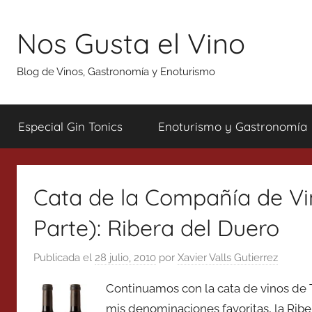
Saltar
al
Nos Gusta el Vino
contenido
Blog de Vinos, Gastronomía y Enoturismo
Especial Gin Tonics
Enoturismo y Gastronomía
Cata de la Compañía de Vi
Parte): Ribera del Duero
Publicada el
28 julio, 2010
por
Xavier Valls Gutierrez
Continuamos con la cata de vinos de 
mis denominaciones favoritas, la Ribe