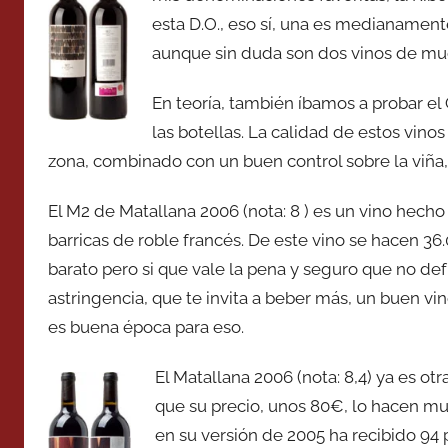
esta D.O., eso sí, una es medianamente 
aunque sin duda son dos vinos de mu
En teoría, también íbamos a probar el
las botellas. La calidad de estos vino
zona, combinado con un buen control sobre la viña,
El M2 de Matallana 2006 (nota: 8 ) es un vino hecho
barricas de roble francés. De este vino se hacen 36.
barato pero si que vale la pena y seguro que no de
astringencia, que te invita a beber más, un buen vi
es buena época para eso.
El Matallana 2006 (nota: 8,4) ya es otr
que su precio, unos 80€, lo hacen mu
en su versión de 2005 ha recibido 94 