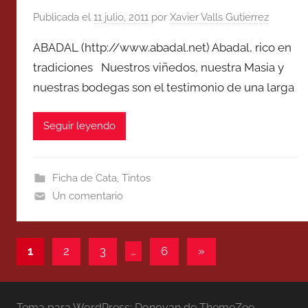
Publicada el
11 julio, 2011
por
Xavier Valls Gutierrez
ABADAL (http://www.abadal.net) Abadal, rico en
tradiciones Nuestros viñedos, nuestra Masia y
nuestras bodegas son el testimonio de una larga
Seguir leyendo
Ficha de Cata
,
Tintos
Un comentario
Paginación
Entradas
1
2
3
…
6
»
siguientes
de
entradas
Tema para WordPress: Donovan de ThemeZee.