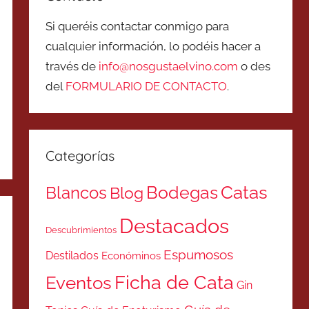
Si queréis contactar conmigo para
cualquier información, lo podéis hacer a
través de
info@nosgustaelvino.com
o des
del
FORMULARIO DE CONTACTO
.
Categorías
Catas
Bodegas
Blancos
Blog
Destacados
Descubrimientos
Espumosos
Destilados
Económinos
Ficha de Cata
Eventos
Gin