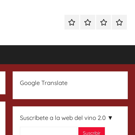
Especial
Enoturismo
Ranking
Contact
Gin
y
Vinos
Tonics
Gastronomía
Google Translate
Suscríbete a la web del vino 2.0 ▼