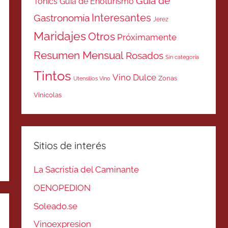
Guía de
Tonics
Guía de Enoturismo
Interesantes
Gastronomía
Jerez
Maridajes
Otros
Próximamente
Resumen Mensual
Rosados
Sin categoría
Tintos
Vino Dulce
Zonas
Utensilios Vino
Vinicolas
Sitios de interés
La Sacristía del Caminante
OENOPEDION
Soleado.se
Vinoexpresion