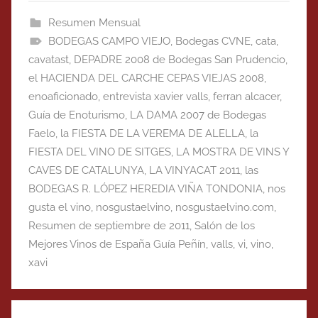
Resumen Mensual
BODEGAS CAMPO VIEJO
,
Bodegas CVNE
,
cata
,
cavatast
,
DEPADRE 2008 de Bodegas San Prudencio
,
el HACIENDA DEL CARCHE CEPAS VIEJAS 2008
,
enoaficionado
,
entrevista xavier valls
,
ferran alcacer
,
Guía de Enoturismo
,
LA DAMA 2007 de Bodegas
Faelo
,
la FIESTA DE LA VEREMA DE ALELLA
,
la
FIESTA DEL VINO DE SITGES
,
LA MOSTRA DE VINS Y
CAVES DE CATALUNYA
,
LA VINYACAT 2011
,
las
BODEGAS R. LÓPEZ HEREDIA VIÑA TONDONIA
,
nos
gusta el vino
,
nosgustaelvino
,
nosgustaelvino.com
,
Resumen de septiembre de 2011
,
Salón de los
Mejores Vinos de España Guía Peñín
,
valls
,
vi
,
vino
,
xavi
Navegación