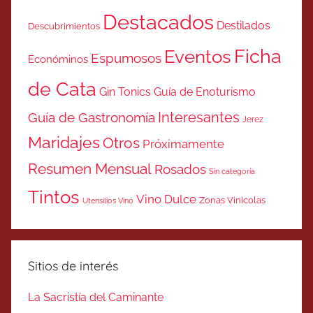
Destacados
Destilados
Descubrimientos
Ficha
Eventos
Espumosos
Económinos
de Cata
Gin Tonics
Guía de Enoturismo
Interesantes
Guía de Gastronomía
Jerez
Maridajes
Otros
Próximamente
Resumen Mensual
Rosados
Sin categoría
Tintos
Vino Dulce
Zonas Vinicolas
Utensilios Vino
Sitios de interés
La Sacristía del Caminante