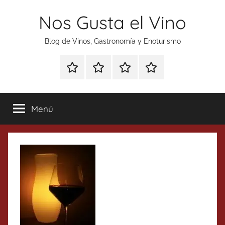
Saltar
Nos Gusta el Vino
al
contenido
Blog de Vinos, Gastronomía y Enoturismo
Especial
Enoturismo
Ranking
Contacto
Gin
y
Vinos
Tonics
Gastronomía
Menú