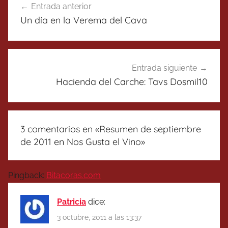
Entrada anterior
de
Un día en la Verema del Cava
entradas
Entrada siguiente
Hacienda del Carche: Tavs Dosmil10
3 comentarios en «
Resumen de septiembre
de 2011 en Nos Gusta el Vino
»
Pingback:
Bitacoras.com
Patricia
dice:
3 octubre, 2011 a las 13:37