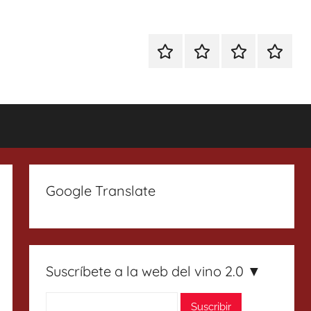
Especial
Enoturismo
Ranking
Contact
Gin
y
Vinos
Tonics
Gastronomía
Google Translate
Suscríbete a la web del vino 2.0 ▼