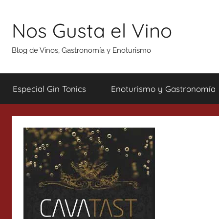
Saltar
al
Nos Gusta el Vino
contenido
Blog de Vinos, Gastronomía y Enoturismo
Especial Gin Tonics
Enoturismo y Gastronomía