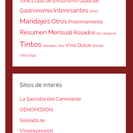
Guía de
Tonics
Guía de Enoturismo
Interesantes
Gastronomía
Jerez
Maridajes
Otros
Próximamente
Resumen Mensual
Rosados
Sin categoría
Tintos
Vino Dulce
Zonas
Utensilios Vino
Vinicolas
Sitios de interés
La Sacristía del Caminante
OENOPEDION
Soleado.se
Vinoexpresion