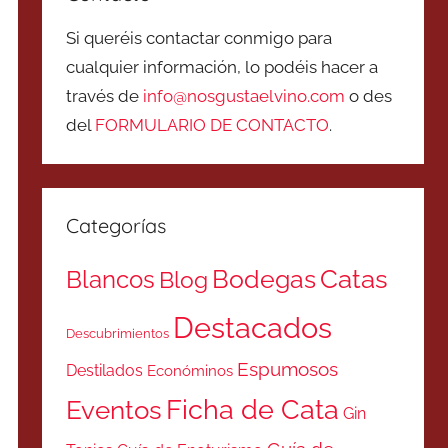
Si queréis contactar conmigo para
cualquier información, lo podéis hacer a
través de
info@nosgustaelvino.com
o des
del
FORMULARIO DE CONTACTO
.
Categorías
Catas
Bodegas
Blancos
Blog
Destacados
Descubrimientos
Espumosos
Destilados
Económinos
Ficha de Cata
Eventos
Gin