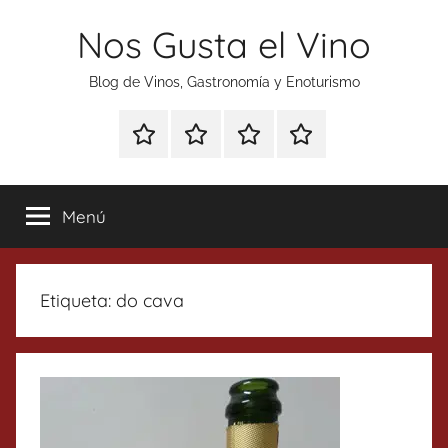
Saltar
Nos Gusta el Vino
al
contenido
Blog de Vinos, Gastronomía y Enoturismo
Especial
Enoturismo
Ranking
Contacto
Gin
y
Vinos
Tonics
Gastronomía
Menú
Etiqueta:
do cava