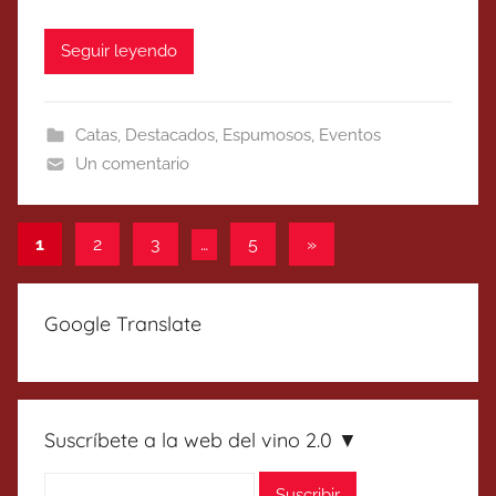
Seguir leyendo
Catas
,
Destacados
,
Espumosos
,
Eventos
Un comentario
Paginación
Entradas
1
2
3
…
5
»
siguientes
de
entradas
Google Translate
Suscríbete a la web del vino 2.0 ▼