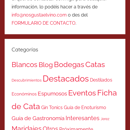
información, lo podéis hacer a través de
info@nosgustaelvino.com
o des del
FORMULARIO DE CONTACTO
.
Categorías
Catas
Bodegas
Blancos
Blog
Destacados
Destilados
Descubrimientos
Ficha
Eventos
Espumosos
Económinos
de Cata
Gin Tonics
Guía de Enoturismo
Interesantes
Guía de Gastronomía
Jerez
Maridajes
Otros
Próximamente