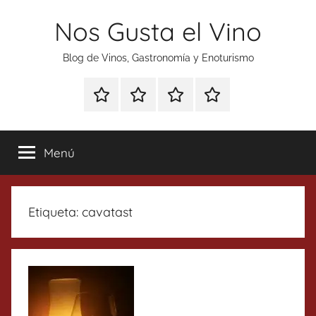
Saltar
Nos Gusta el Vino
al
contenido
Blog de Vinos, Gastronomía y Enoturismo
Especial
Enoturismo
Ranking
Contacto
Gin
y
Vinos
Tonics
Gastronomía
Menú
Etiqueta:
cavatast