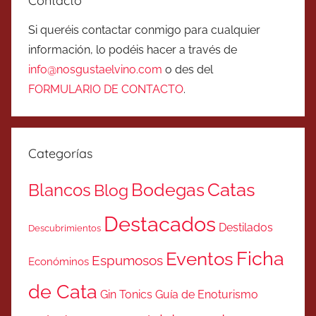
Contacto
Si queréis contactar conmigo para cualquier
información, lo podéis hacer a través de
info@nosgustaelvino.com
o des del
FORMULARIO DE CONTACTO
.
Categorías
Catas
Bodegas
Blancos
Blog
Destacados
Destilados
Descubrimientos
Ficha
Eventos
Espumosos
Económinos
de Cata
Gin Tonics
Guía de Enoturismo