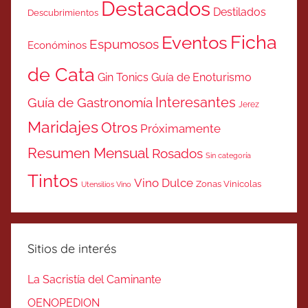
Destacados
Destilados
Descubrimientos
Ficha
Eventos
Espumosos
Económinos
de Cata
Gin Tonics
Guía de Enoturismo
Interesantes
Guía de Gastronomía
Jerez
Maridajes
Otros
Próximamente
Resumen Mensual
Rosados
Sin categoría
Tintos
Vino Dulce
Zonas Vinicolas
Utensilios Vino
Sitios de interés
La Sacristía del Caminante
OENOPEDION