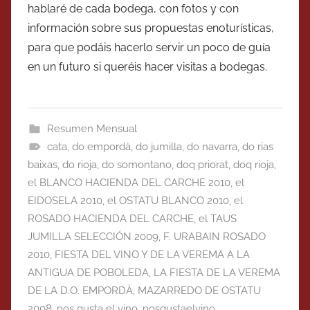
hablaré de cada bodega, con fotos y con
información sobre sus propuestas enoturísticas,
para que podáis hacerlo servir un poco de guía
en un futuro si queréis hacer visitas a bodegas.
Resumen Mensual
cata
,
do empordà
,
do jumilla
,
do navarra
,
do rias
baixas
,
do rioja
,
do somontano
,
doq priorat
,
doq rioja
,
el BLANCO HACIENDA DEL CARCHE 2010
,
el
EIDOSELA 2010
,
el OSTATU BLANCO 2010
,
el
ROSADO HACIENDA DEL CARCHE
,
el TAUS
JUMILLA SELECCIÓN 2009
,
F. URABAIN ROSADO
2010
,
FIESTA DEL VINO Y DE LA VEREMA A LA
ANTIGUA DE POBOLEDA
,
LA FIESTA DE LA VEREMA
DE LA D.O. EMPORDÀ
,
MAZARREDO DE OSTATU
2008
,
nos gusta el vino
,
nosgustaelvino
,