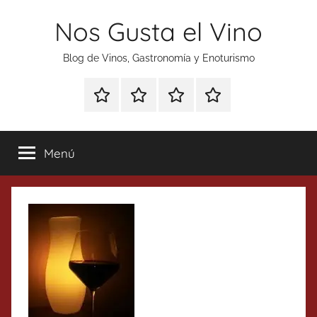
Saltar
Nos Gusta el Vino
al
contenido
Blog de Vinos, Gastronomía y Enoturismo
Especial
Enoturismo
Ranking
Contacto
Gin
y
Vinos
Tonics
Gastronomía
Menú