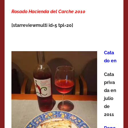
Rosado Hacienda del Carche 2010
[starreviewmulti id=5 tpl=20]
Cata
do en
Cata
priva
da en
julio
de
2011