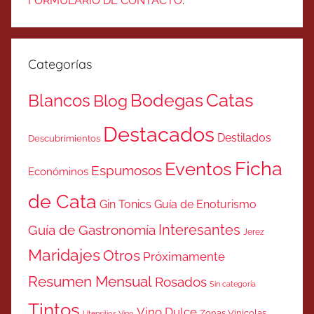
FORMULARIO DE CONTACTO
.
Categorías
Catas
Bodegas
Blancos
Blog
Destacados
Destilados
Descubrimientos
Ficha
Eventos
Espumosos
Económinos
de Cata
Gin Tonics
Guía de Enoturismo
Interesantes
Guía de Gastronomía
Jerez
Maridajes
Otros
Próximamente
Resumen Mensual
Rosados
Sin categoría
Tintos
Vino Dulce
Zonas Vinicolas
Utensilios Vino