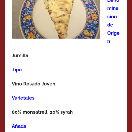
Deno
mina
ción
de
Orige
n
Jumilla
Tipo
Vino Rosado Joven
Varietales
80% monsatrell, 20% syrah
Añada