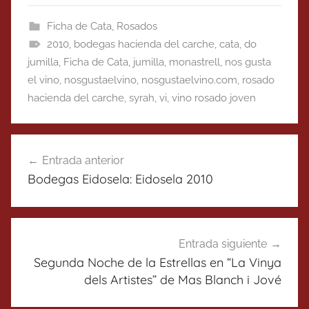
Ficha de Cata
,
Rosados
2010
,
bodegas hacienda del carche
,
cata
,
do
jumilla
,
Ficha de Cata
,
jumilla
,
monastrell
,
nos gusta
el vino
,
nosgustaelvino
,
nosgustaelvino.com
,
rosado
hacienda del carche
,
syrah
,
vi
,
vino rosado joven
Navegación
Entrada anterior
de
Bodegas Eidosela: Eidosela 2010
entradas
Entrada siguiente
Segunda Noche de la Estrellas en “La Vinya
dels Artistes” de Mas Blanch i Jové