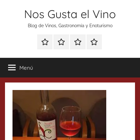
Saltar
Nos Gusta el Vino
al
contenido
Blog de Vinos, Gastronomía y Enoturismo
Especial
Enoturismo
Ranking
Contacto
Gin
y
Vinos
Tonics
Gastronomía
Menú