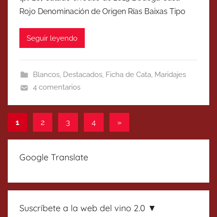
Rojo Denominación de Origen Rías Baixas Tipo
Seguir leyendo
Blancos
,
Destacados
,
Ficha de Cata
,
Maridajes
4 comentarios
Paginación
Entradas
1
2
3
4
»
siguientes
de
entradas
Google Translate
Suscríbete a la web del vino 2.0 ▼