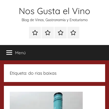
Saltar
Nos Gusta el Vino
al
contenido
Blog de Vinos, Gastronomía y Enoturismo
Especial
Enoturismo
Ranking
Contacto
Gin
y
Vinos
Tonics
Gastronomía
Menú
Etiqueta:
do rias baixas