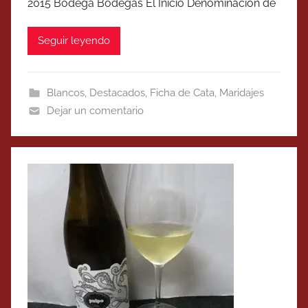
2015 Bodega Bodegas El Inicio Denominación de
Seguir leyendo
Blancos
,
Destacados
,
Ficha de Cata
,
Maridajes
Dejar un comentario