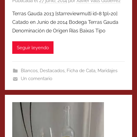
Publicada el
27 junio, 2014
por
Xavier Valls Gutierrez
Terras Gauda 2013 [starreviewmulti id=8 tpl=20]
Catado en Junio de 2014 Bodega Terras Gauda
Denominación de Origen Rías Baixas Tipo
Seguir leyendo
Blancos
,
Destacados
,
Ficha de Cata
,
Maridajes
Un comentario