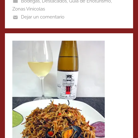
Bodegas
,
Destacados
,
Guía de Enoturismo
,
Zonas Vinicolas
Dejar un comentario