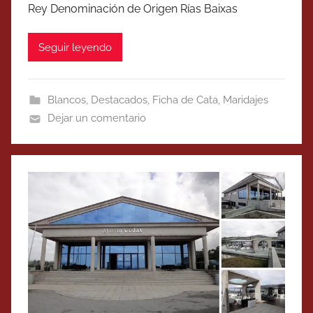
Rey Denominación de Origen Rías Baixas
Seguir leyendo
Blancos
,
Destacados
,
Ficha de Cata
,
Maridajes
Dejar un comentario