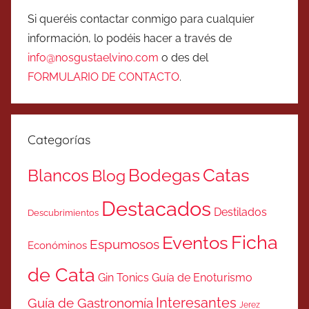
Si queréis contactar conmigo para cualquier
información, lo podéis hacer a través de
info@nosgustaelvino.com
o des del
FORMULARIO DE CONTACTO
.
Categorías
Catas
Bodegas
Blancos
Blog
Destacados
Destilados
Descubrimientos
Ficha
Eventos
Espumosos
Económinos
de Cata
Gin Tonics
Guía de Enoturismo
Interesantes
Guía de Gastronomía
Jerez