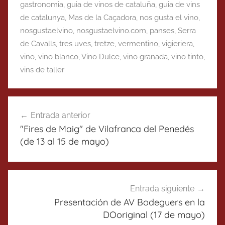
gastronomia
,
guia de vinos de cataluña
,
guia de vins
de catalunya
,
Mas de la Caçadora
,
nos gusta el vino
,
nosgustaelvino
,
nosgustaelvino.com
,
panses
,
Serra
de Cavalls
,
tres uves
,
tretze
,
vermentino
,
vigieriera
,
vino
,
vino blanco
,
Vino Dulce
,
vino granada
,
vino tinto
,
vins de taller
Navegación
Entrada anterior
de
"Fires de Maig" de Vilafranca del Penedés
entradas
(de 13 al 15 de mayo)
Entrada siguiente
Presentación de AV Bodeguers en la
DOoriginal (17 de mayo)