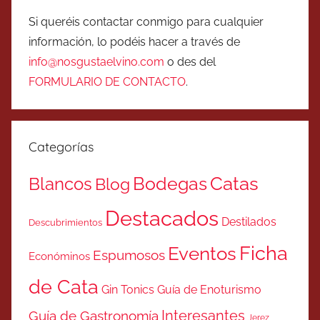
Si queréis contactar conmigo para cualquier
información, lo podéis hacer a través de
info@nosgustaelvino.com
o des del
FORMULARIO DE CONTACTO
.
Categorías
Catas
Bodegas
Blancos
Blog
Destacados
Destilados
Descubrimientos
Ficha
Eventos
Espumosos
Económinos
de Cata
Gin Tonics
Guía de Enoturismo
Interesantes
Guía de Gastronomía
Jerez