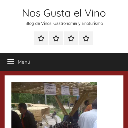
Saltar
Nos Gusta el Vino
al
contenido
Blog de Vinos, Gastronomía y Enoturismo
Especial
Enoturismo
Ranking
Contacto
Gin
y
Vinos
Tonics
Gastronomía
Menú