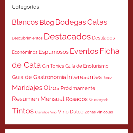
Categorías
Catas
Bodegas
Blancos
Blog
Destacados
Destilados
Descubrimientos
Ficha
Eventos
Espumosos
Económinos
de Cata
Gin Tonics
Guía de Enoturismo
Interesantes
Guía de Gastronomía
Jerez
Maridajes
Otros
Próximamente
Resumen Mensual
Rosados
Sin categoría
Tintos
Vino Dulce
Zonas Vinicolas
Utensilios Vino