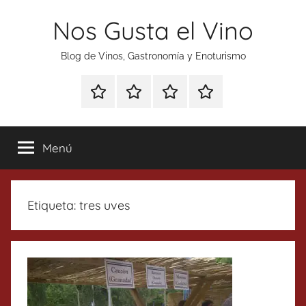
Saltar
Nos Gusta el Vino
al
contenido
Blog de Vinos, Gastronomía y Enoturismo
Especial
Enoturismo
Ranking
Contacto
Gin
y
Vinos
Tonics
Gastronomía
Menú
Etiqueta:
tres uves