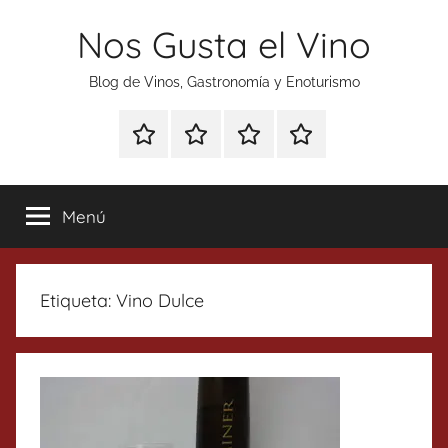
Saltar
Nos Gusta el Vino
al
contenido
Blog de Vinos, Gastronomía y Enoturismo
Especial
Enoturismo
Ranking
Contacto
Gin
y
Vinos
Tonics
Gastronomía
Menú
Etiqueta:
Vino Dulce