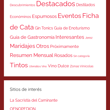
Destacados
Destilados
Descubrimientos
Ficha
Eventos
Espumosos
Económinos
de Cata
Gin Tonics
Guía de Enoturismo
Interesantes
Guía de Gastronomía
Jerez
Maridajes
Otros
Próximamente
Resumen Mensual
Rosados
Sin categoría
Tintos
Vino Dulce
Zonas Vinicolas
Utensilios Vino
Sitios de interés
La Sacristía del Caminante
OENOPEDION