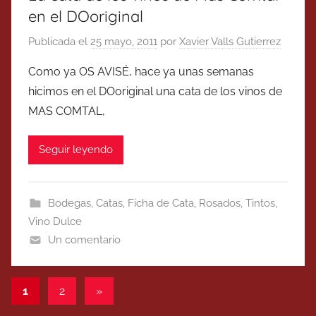
en el DOoriginal
Publicada el
25 mayo, 2011
por
Xavier Valls Gutierrez
Como ya OS AVISÉ, hace ya unas semanas
hicimos en el DOoriginal una cata de los vinos de
MAS COMTAL,
Seguir leyendo
Bodegas
,
Catas
,
Ficha de Cata
,
Rosados
,
Tintos
,
Vino Dulce
Un comentario
Paginación
Entradas
1
2
»
siguientes
de