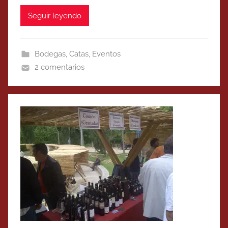
Seguir leyendo
Bodegas
,
Catas
,
Eventos
2 comentarios