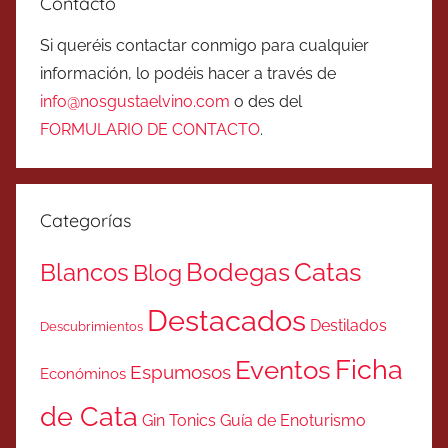
Contacto
Si queréis contactar conmigo para cualquier
información, lo podéis hacer a través de
info@nosgustaelvino.com
o des del
FORMULARIO DE CONTACTO
.
Categorías
Catas
Bodegas
Blancos
Blog
Destacados
Destilados
Descubrimientos
Ficha
Eventos
Espumosos
Económinos
de Cata
Gin Tonics
Guía de Enoturismo