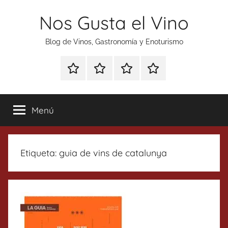
Saltar
Nos Gusta el Vino
al
contenido
Blog de Vinos, Gastronomía y Enoturismo
Especial
Enoturismo
Ranking
Contacto
Gin
y
Vinos
Tonics
Gastronomía
Menú
Etiqueta:
guia de vins de catalunya