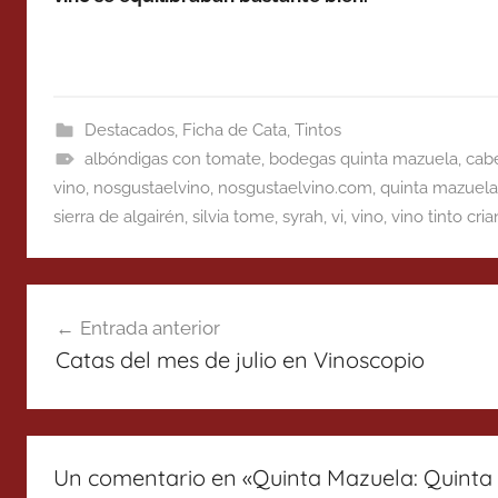
Destacados
,
Ficha de Cata
,
Tintos
albóndigas con tomate
,
bodegas quinta mazuela
,
cab
vino
,
nosgustaelvino
,
nosgustaelvino.com
,
quinta mazuel
sierra de algairén
,
silvia tome
,
syrah
,
vi
,
vino
,
vino tinto cri
Navegación
Entrada anterior
de
Catas del mes de julio en Vinoscopio
entradas
Un comentario en «
Quinta Mazuela: Quinta