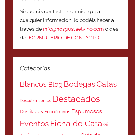
Si queréis contactar conmigo para
cualquier información, lo podéis hacer a
través de
info@nosgustaelvino.com
o des
del
FORMULARIO DE CONTACTO
.
Categorías
Catas
Bodegas
Blancos
Blog
Destacados
Descubrimientos
Espumosos
Destilados
Económinos
Ficha de Cata
Eventos
Gin