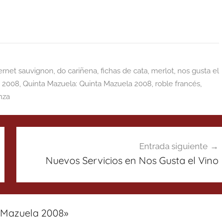
ernet sauvignon
,
do cariñena
,
fichas de cata
,
merlot
,
nos gusta el
a 2008
,
Quinta Mazuela: Quinta Mazuela 2008
,
roble francés
,
anza
Entrada siguiente
Nuevos Servicios en Nos Gusta el Vino
 Mazuela 2008
»