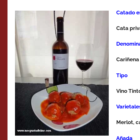
Catado e
Cata pri
Denomina
Cariñena
Tipo
Vino Tint
Varietale
Merlot, c
Añada