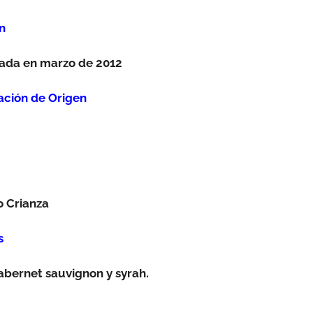
n
vada en marzo de 2012
ción de Origen
o Crianza
s
abernet sauvignon y syrah.