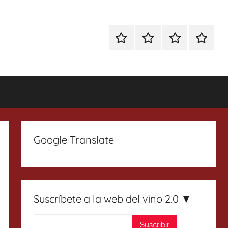
Especial
Enoturismo
Ranking
Contact
Gin
y
Vinos
Tonics
Gastronomía
Google Translate
Suscríbete a la web del vino 2.0 ▼