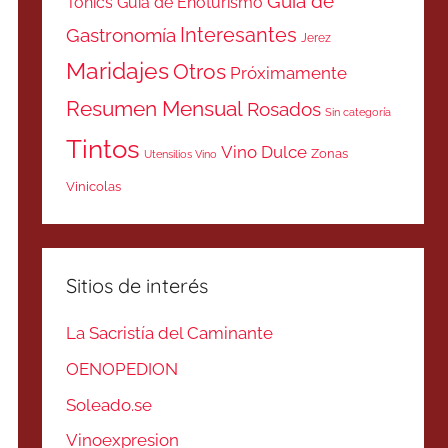
Guía de
Tonics
Guía de Enoturismo
Interesantes
Gastronomía
Jerez
Maridajes
Otros
Próximamente
Resumen Mensual
Rosados
Sin categoría
Tintos
Vino Dulce
Zonas
Utensilios Vino
Vinicolas
Sitios de interés
La Sacristía del Caminante
OENOPEDION
Soleado.se
Vinoexpresion