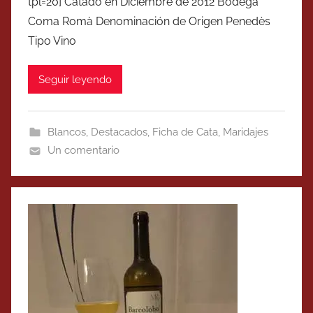
tpl=20] Catado en Diciembre de 2012 Bodega
Coma Romà Denominación de Origen Penedès
Tipo Vino
Seguir leyendo
Blancos
,
Destacados
,
Ficha de Cata
,
Maridajes
Un comentario