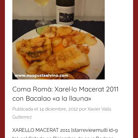
Coma Romà: Xarel·lo Macerat 2011
con Bacalao «a la llauna»
Publicada el
14 diciembre, 2012
por
Xavier Valls
Gutierrez
XAREL·LO MACERAT 2011 [starreviewmulti id=9