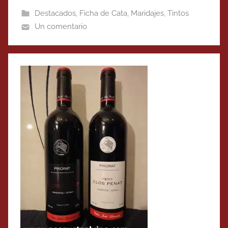
Destacados
,
Ficha de Cata
,
Maridajes
,
Tintos
Un comentario