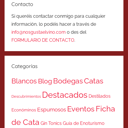
Contacto
Si queréis contactar conmigo para cualquier
información, lo podéis hacer a través de
info@nosgustaelvino.com
o des del
FORMULARIO DE CONTACTO
.
Categorías
Catas
Bodegas
Blancos
Blog
Destacados
Destilados
Descubrimientos
Ficha
Eventos
Espumosos
Económinos
de Cata
Gin Tonics
Guía de Enoturismo