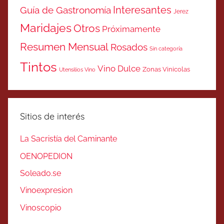
Interesantes
Guía de Gastronomía
Jerez
Maridajes
Otros
Próximamente
Resumen Mensual
Rosados
Sin categoría
Tintos
Vino Dulce
Zonas Vinicolas
Utensilios Vino
Sitios de interés
La Sacristía del Caminante
OENOPEDION
Soleado.se
Vinoexpresion
Vinoscopio