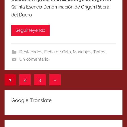
Quinta Esencia Denominación de Origen Ribera
del Duero
Seguir leyendo
Destacados
,
Ficha de Cata
,
Maridajes
,
Tintos
Un comentario
Paginación
Entradas
1
2
3
»
siguientes
de
entradas
Google Translate