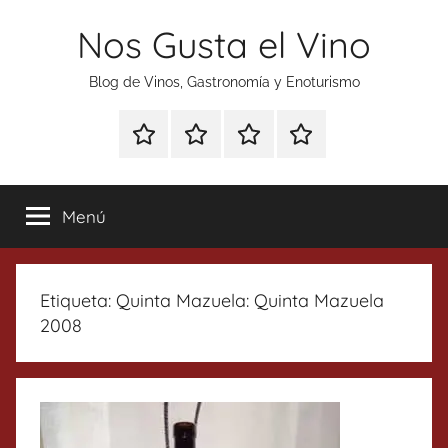
Saltar
Nos Gusta el Vino
al
contenido
Blog de Vinos, Gastronomía y Enoturismo
Especial
Enoturismo
Ranking
Contacto
Gin
y
Vinos
Tonics
Gastronomía
Menú
Etiqueta:
Quinta Mazuela: Quinta Mazuela
2008