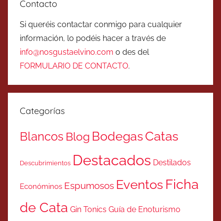
Contacto
Si queréis contactar conmigo para cualquier
información, lo podéis hacer a través de
info@nosgustaelvino.com
o des del
FORMULARIO DE CONTACTO
.
Categorías
Catas
Bodegas
Blancos
Blog
Destacados
Destilados
Descubrimientos
Ficha
Eventos
Espumosos
Económinos
de Cata
Gin Tonics
Guía de Enoturismo