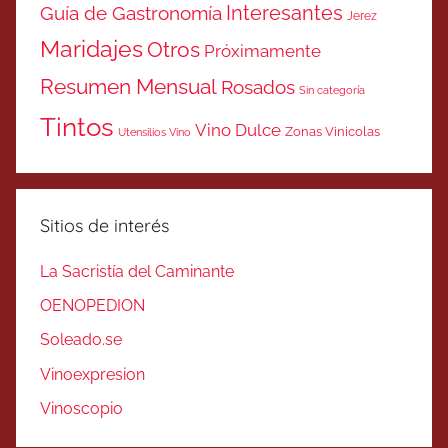
Interesantes
Guía de Gastronomía
Jerez
Maridajes
Otros
Próximamente
Resumen Mensual
Rosados
Sin categoría
Tintos
Vino Dulce
Zonas Vinicolas
Utensilios Vino
Sitios de interés
La Sacristía del Caminante
OENOPEDION
Soleado.se
Vinoexpresion
Vinoscopio