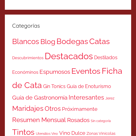
Categorías
Catas
Bodegas
Blancos
Blog
Destacados
Destilados
Descubrimientos
Ficha
Eventos
Espumosos
Económinos
de Cata
Gin Tonics
Guía de Enoturismo
Interesantes
Guía de Gastronomía
Jerez
Maridajes
Otros
Próximamente
Resumen Mensual
Rosados
Sin categoría
Tintos
Vino Dulce
Zonas Vinicolas
Utensilios Vino