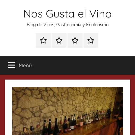
Saltar
Nos Gusta el Vino
al
contenido
Blog de Vinos, Gastronomía y Enoturismo
Especial
Enoturismo
Ranking
Contacto
Gin
y
Vinos
Tonics
Gastronomía
Menú