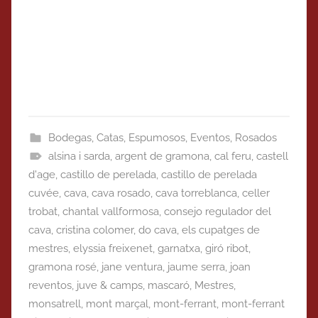
Bodegas
,
Catas
,
Espumosos
,
Eventos
,
Rosados
alsina i sarda
,
argent de gramona
,
cal feru
,
castell
d'age
,
castillo de perelada
,
castillo de perelada
cuvée
,
cava
,
cava rosado
,
cava torreblanca
,
celler
trobat
,
chantal vallformosa
,
consejo regulador del
cava
,
cristina colomer
,
do cava
,
els cupatges de
mestres
,
elyssia freixenet
,
garnatxa
,
giró ribot
,
gramona rosé
,
jane ventura
,
jaume serra
,
joan
reventos
,
juve & camps
,
mascaró
,
Mestres
,
monsatrell
,
mont marçal
,
mont-ferrant
,
mont-ferrant