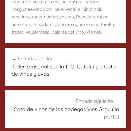
pinot noir
,
nos gusta el vino
,
nosgustaelvino
,
nosgustaelvino.com
,
pere ventura
,
pinot noir
,
recadero
,
roger goulart
,
rosado
,
Rovellats
,
rubor
aurorae
,
sant sadurni d'anoia
,
segura viudas
,
torello
,
trepat
,
vallformosa
,
viajeros del vino
,
vilarnau
Navegación
Entrada anterior
de
Taller Sensorial con la D.O. Catalunya: Cata
entradas
de vinos y uvas
Entrada siguiente
Cata de vinos de las bodegas Vins Grau (1a
parte)