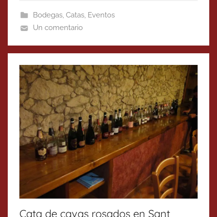
Bodegas
,
Catas
,
Eventos
Un comentario
Cata de cavas rosados en Sant