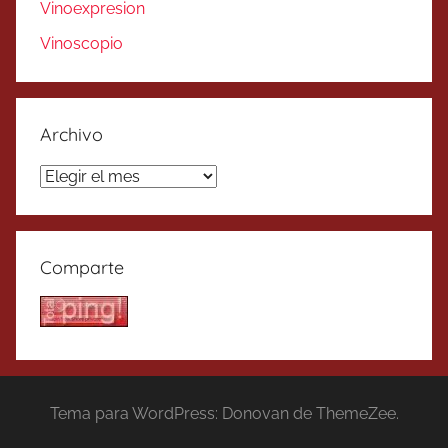
Vinoexpresion
Vinoscopio
Archivo
Archivo
Comparte
Tema para WordPress: Donovan de ThemeZee.