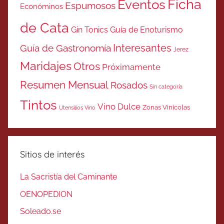
Ficha
Eventos
Espumosos
Económinos
de Cata
Gin Tonics
Guía de Enoturismo
Interesantes
Guía de Gastronomía
Jerez
Maridajes
Otros
Próximamente
Resumen Mensual
Rosados
Sin categoría
Tintos
Vino Dulce
Zonas Vinicolas
Utensilios Vino
Sitios de interés
La Sacristía del Caminante
OENOPEDION
Soleado.se