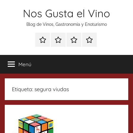
Saltar
Nos Gusta el Vino
al
contenido
Blog de Vinos, Gastronomía y Enoturismo
Especial
Enoturismo
Ranking
Contacto
Gin
y
Vinos
Tonics
Gastronomía
Menú
Etiqueta:
segura viudas