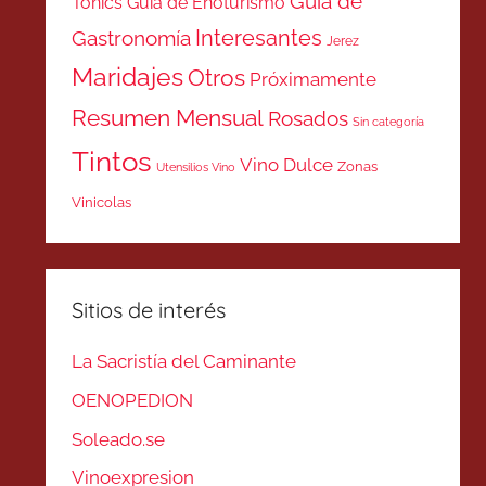
Guía de
Tonics
Guía de Enoturismo
Interesantes
Gastronomía
Jerez
Maridajes
Otros
Próximamente
Resumen Mensual
Rosados
Sin categoría
Tintos
Vino Dulce
Zonas
Utensilios Vino
Vinicolas
Sitios de interés
La Sacristía del Caminante
OENOPEDION
Soleado.se
Vinoexpresion