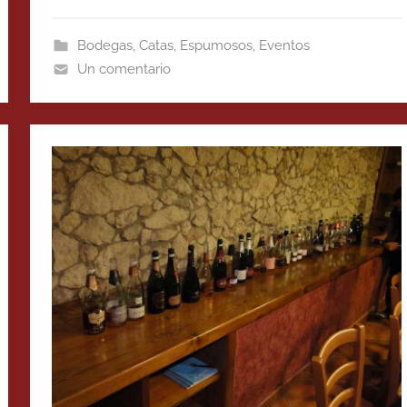
Bodegas
,
Catas
,
Espumosos
,
Eventos
Un comentario