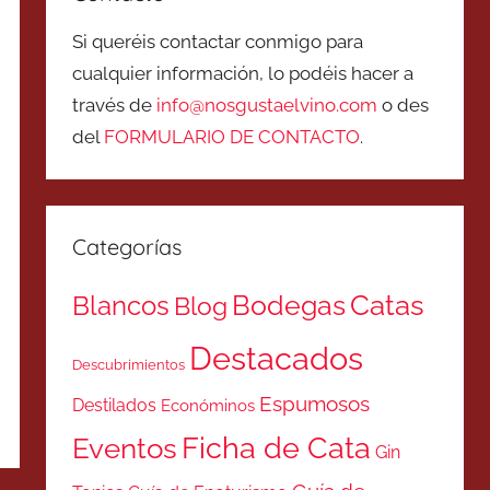
Si queréis contactar conmigo para
cualquier información, lo podéis hacer a
través de
info@nosgustaelvino.com
o des
del
FORMULARIO DE CONTACTO
.
Categorías
Catas
Bodegas
Blancos
Blog
Destacados
Descubrimientos
Espumosos
Destilados
Económinos
Ficha de Cata
Eventos
Gin