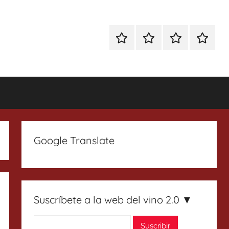
Especial
Enoturismo
Ranking
Contact
Gin
y
Vinos
Tonics
Gastronomía
Google Translate
Suscríbete a la web del vino 2.0 ▼