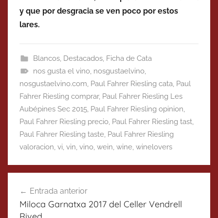
y que por desgracia se ven poco por estos
lares.
Blancos
,
Destacados
,
Ficha de Cata
nos gusta el vino
,
nosgustaelvino
,
nosgustaelvino.com
,
Paul Fahrer Riesling cata
,
Paul
Fahrer Riesling comprar
,
Paul Fahrer Riesling Les
Aubépines Sec 2015
,
Paul Fahrer Riesling opinion
,
Paul Fahrer Riesling precio
,
Paul Fahrer Riesling tast
,
Paul Fahrer Riesling taste
,
Paul Fahrer Riesling
valoracion
,
vi
,
vin
,
vino
,
wein
,
wine
,
winelovers
Navegación
Entrada anterior
de
Miloca Garnatxa 2017 del Celler Vendrell
entradas
Rived