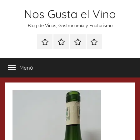
Saltar
Nos Gusta el Vino
al
contenido
Blog de Vinos, Gastronomía y Enoturismo
Especial
Enoturismo
Ranking
Contacto
Gin
y
Vinos
Tonics
Gastronomía
Menú