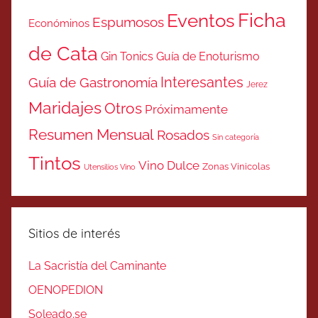
Ficha
Eventos
Espumosos
Económinos
de Cata
Gin Tonics
Guía de Enoturismo
Interesantes
Guía de Gastronomía
Jerez
Maridajes
Otros
Próximamente
Resumen Mensual
Rosados
Sin categoría
Tintos
Vino Dulce
Zonas Vinicolas
Utensilios Vino
Sitios de interés
La Sacristía del Caminante
OENOPEDION
Soleado.se