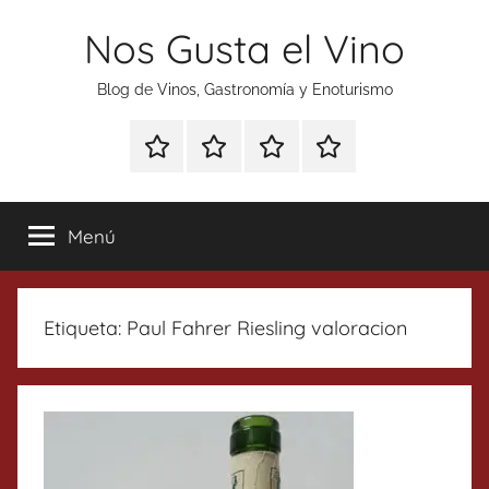
Saltar
Nos Gusta el Vino
al
contenido
Blog de Vinos, Gastronomía y Enoturismo
Especial
Enoturismo
Ranking
Contacto
Gin
y
Vinos
Tonics
Gastronomía
Menú
Etiqueta:
Paul Fahrer Riesling valoracion