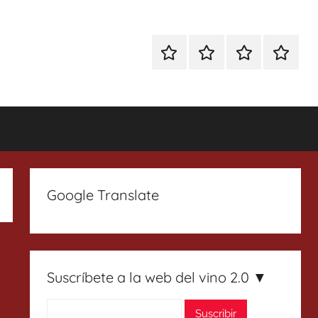
Especial
Enoturismo
Ranking
Contact
Gin
y
Vinos
Tonics
Gastronomía
Google Translate
Suscríbete a la web del vino 2.0 ▼