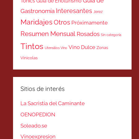
Guía de
Tonics
Guía de Enoturismo
Interesantes
Gastronomía
Jerez
Maridajes
Otros
Próximamente
Resumen Mensual
Rosados
Sin categoría
Tintos
Vino Dulce
Zonas
Utensilios Vino
Vinicolas
Sitios de interés
La Sacristía del Caminante
OENOPEDION
Soleado.se
Vinoexpresion