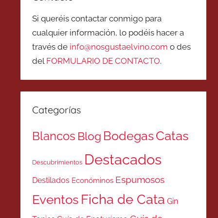
Si queréis contactar conmigo para
cualquier información, lo podéis hacer a
través de
info@nosgustaelvino.com
o des
del
FORMULARIO DE CONTACTO
.
Categorías
Catas
Bodegas
Blancos
Blog
Destacados
Descubrimientos
Espumosos
Destilados
Económinos
Ficha de Cata
Eventos
Gin