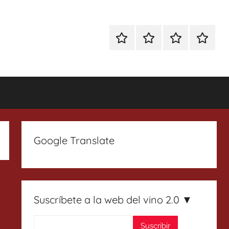
Especial
Enoturismo
Ranking
Contact
Gin
y
Vinos
Tonics
Gastronomía
Google Translate
Suscríbete a la web del vino 2.0 ▼