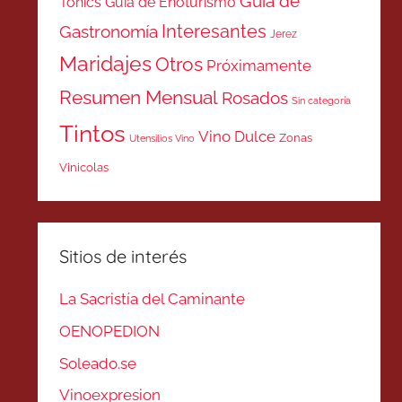
Guía de
Tonics
Guía de Enoturismo
Interesantes
Gastronomía
Jerez
Maridajes
Otros
Próximamente
Resumen Mensual
Rosados
Sin categoría
Tintos
Vino Dulce
Zonas
Utensilios Vino
Vinicolas
Sitios de interés
La Sacristía del Caminante
OENOPEDION
Soleado.se
Vinoexpresion