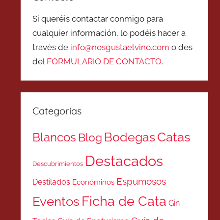
Si queréis contactar conmigo para
cualquier información, lo podéis hacer a
través de
info@nosgustaelvino.com
o des
del
FORMULARIO DE CONTACTO
.
Categorías
Catas
Bodegas
Blancos
Blog
Destacados
Descubrimientos
Espumosos
Destilados
Económinos
Ficha de Cata
Eventos
Gin