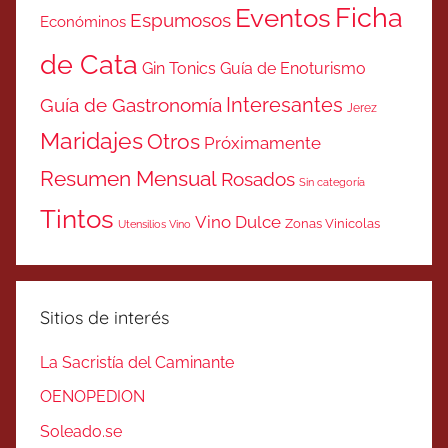
Ficha
Eventos
Espumosos
Económinos
de Cata
Gin Tonics
Guía de Enoturismo
Interesantes
Guía de Gastronomía
Jerez
Maridajes
Otros
Próximamente
Resumen Mensual
Rosados
Sin categoría
Tintos
Vino Dulce
Zonas Vinicolas
Utensilios Vino
Sitios de interés
La Sacristía del Caminante
OENOPEDION
Soleado.se