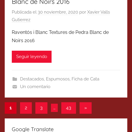
Blanc de Noirs 2016
Publicada el
30 noviembre, 2020
por
Xavier Valls
Gutierrez
Raventós i Blanc Textures de Pedra Blanc de
Noirs 2016
Seguir leyendo
Destacados
,
Espumosos
,
Ficha de Cata
Un comentario
Paginación
Entradas
1
2
3
…
43
»
siguientes
de
entradas
Google Translate