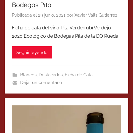
Bodegas Pita
Publicada el
29 junio, 2021
por
Xavier Valls Gutierrez
Ficha de cata del vino Pita Verderrubí Verdejo
2020 Ecológico de Bodegas Pita de la DO Rueda
Seguir leyendo
Blancos
,
Destacados
,
Ficha de Cata
Dejar un comentario