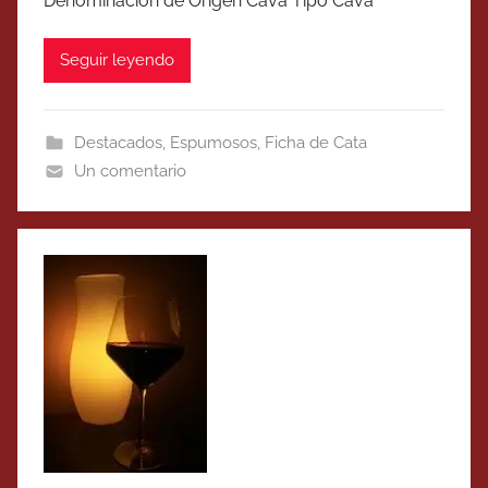
Denominación de Origen Cava Tipo Cava
Seguir leyendo
Destacados
,
Espumosos
,
Ficha de Cata
Un comentario