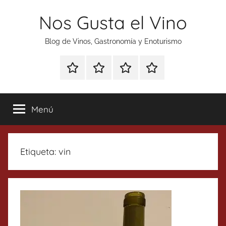
Saltar
Nos Gusta el Vino
al
contenido
Blog de Vinos, Gastronomía y Enoturismo
Especial
Enoturismo
Ranking
Contacto
Gin
y
Vinos
Tonics
Gastronomía
Menú
Etiqueta:
vin