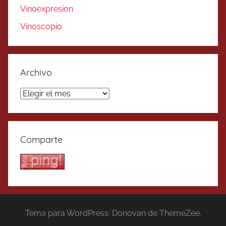
Vinoexpresion
Vinoscopio
Archivo
Archivo
Comparte
Tema para WordPress: Donovan de ThemeZee.