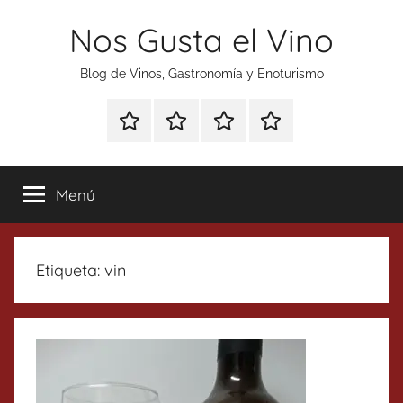
Saltar
Nos Gusta el Vino
al
contenido
Blog de Vinos, Gastronomía y Enoturismo
Especial
Enoturismo
Ranking
Contacto
Gin
y
Vinos
Tonics
Gastronomía
Menú
Etiqueta:
vin