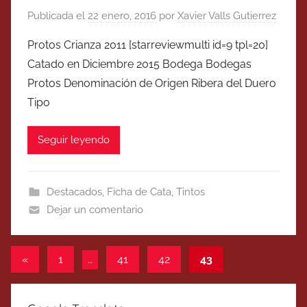
Publicada el
22 enero, 2016
por
Xavier Valls Gutierrez
Protos Crianza 2011 [starreviewmulti id=9 tpl=20]
Catado en Diciembre 2015 Bodega Bodegas
Protos Denominación de Origen Ribera del Duero
Tipo
Seguir leyendo
Destacados
,
Ficha de Cata
,
Tintos
Dejar un comentario
Paginación
Entradas
«
1
…
41
42
43
anteriores
de
entradas