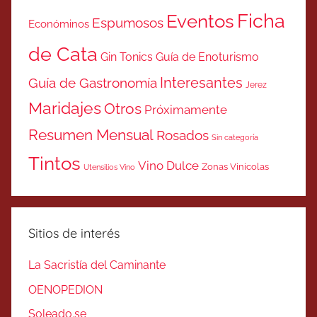
Ficha
Eventos
Espumosos
Económinos
de Cata
Gin Tonics
Guía de Enoturismo
Interesantes
Guía de Gastronomía
Jerez
Maridajes
Otros
Próximamente
Resumen Mensual
Rosados
Sin categoría
Tintos
Vino Dulce
Zonas Vinicolas
Utensilios Vino
Sitios de interés
La Sacristía del Caminante
OENOPEDION
Soleado.se