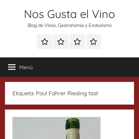
Saltar
Nos Gusta el Vino
al
contenido
Blog de Vinos, Gastronomía y Enoturismo
Especial
Enoturismo
Ranking
Contacto
Gin
y
Vinos
Tonics
Gastronomía
Menú
Etiqueta:
Paul Fahrer Riesling tast