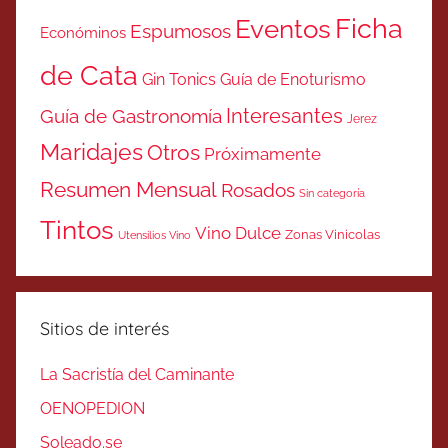
Ficha
Eventos
Espumosos
Económinos
de Cata
Gin Tonics
Guía de Enoturismo
Interesantes
Guía de Gastronomía
Jerez
Maridajes
Otros
Próximamente
Resumen Mensual
Rosados
Sin categoría
Tintos
Vino Dulce
Zonas Vinicolas
Utensilios Vino
Sitios de interés
La Sacristía del Caminante
OENOPEDION
Soleado.se