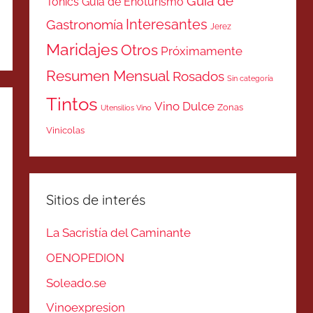
Guía de
Tonics
Guía de Enoturismo
Interesantes
Gastronomía
Jerez
Maridajes
Otros
Próximamente
Resumen Mensual
Rosados
Sin categoría
Tintos
Vino Dulce
Zonas
Utensilios Vino
Vinicolas
Sitios de interés
La Sacristía del Caminante
OENOPEDION
Soleado.se
Vinoexpresion