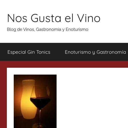
Saltar
al
Nos Gusta el Vino
contenido
Blog de Vinos, Gastronomía y Enoturismo
Especial Gin Tonics
Enoturismo y Gastronomía