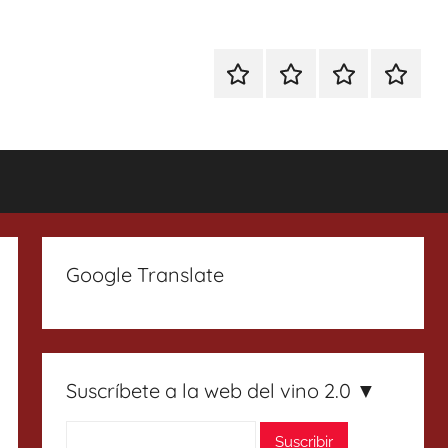
Especial
Enoturismo
Ranking
Contact
Gin
y
Vinos
Tonics
Gastronomía
Google Translate
Suscríbete a la web del vino 2.0 ▼