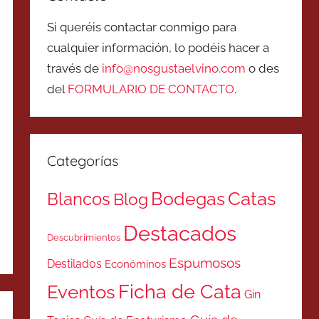
Si queréis contactar conmigo para
cualquier información, lo podéis hacer a
través de
info@nosgustaelvino.com
o des
del
FORMULARIO DE CONTACTO
.
Categorías
Catas
Bodegas
Blancos
Blog
Destacados
Descubrimientos
Espumosos
Destilados
Económinos
Ficha de Cata
Eventos
Gin