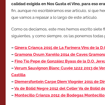
calidad exigida en Nos Gusta el Vino, para eso er
fin, aunque no escribiéramos ese artículo, sí que h
que vamos a repasar a lo largo de este artículo.
Como os decíamos, este mes hemos escrito siete fic
siguientes, y como siempre, os las ponemos todas 
–
Ginera Criança 2015 de La Farinera Vins de la D
–
Gramona Ovum Xarel·lo 2014 de Caves Gramona
–
Fino Tío Pepe de González Byass de la D.O. Jere
–
Verum Sauvignon Blanc Cuvée 1222 2013 de Ver
Castilla
–
Diemersfontein Carpe Diem Viognier 2011 de Di
–
Va de Bòlid Negre 2012 del Celler Va de Bòlid de
–
Montecillo Crianza 2012 de Bodegas Montecillo 