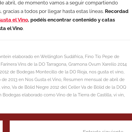
de abril, de momento vamos a seguir compartiendo
 gracias a todos por llegar hasta estas líneas.
Recordad
usta el Vino
, podéis encontrar contenido y catas
ta el Vino
.
ntein elaborado en Wellington Sudáfrica
,
Fino Tío Pepe de
 Farinera Vins de la DO Tarragona
,
Gramona Ovum Xarel·lo 2014
 2012 de Bodegas Montecillo de la DO Rioja
,
nos gusta el vino
,
de 2013 en Nos Gusta el Vino
,
Resumen mensual de abril de
 vino
,
Va de Bòlid Negre 2012 del Celler Va de Bòlid de la DOQ
Bodegas elaborado como Vino de la Tierra de Castilla
,
vi vin
,