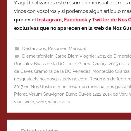
Y aquí finalizamos este resumen mensual del mes 
vinos con vosotros y si podemos algún artículo más,
que en el
Instagram
,
Facebook
y
Twitter de Nos G
exclusivas que no aparecen en la web de Nos Gus
Destacados
,
Resumen Mensual
Diemersfontein Carpe Diem Viognier 2011 de Dimersfo
González Byass de la DO Jerez
,
Ginera Criança 2015 de La
de Caves Gramona de la DO Penedès
,
Montecillo Crianza
nosgustaelvino
,
nosgustaelvino.com
,
Resumen de febrero 
2017 en Nos Gusta el Vino
,
resumen mensual nos gusta el
Priorat
,
Verum Sauvignon Blanc Cuvée 1222 2013 de Verum 
vino
,
wein
,
wine
,
winelovers
Navegación