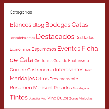
Categorías
Catas
Bodegas
Blancos
Blog
Destacados
Destilados
Descubrimientos
Ficha
Eventos
Espumosos
Económinos
de Cata
Gin Tonics
Guía de Enoturismo
Interesantes
Guía de Gastronomía
Jerez
Maridajes
Otros
Próximamente
Resumen Mensual
Rosados
Sin categoría
Tintos
Vino Dulce
Zonas Vinicolas
Utensilios Vino