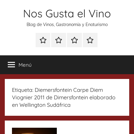
Saltar
Nos Gusta el Vino
al
contenido
Blog de Vinos, Gastronomía y Enoturismo
Especial
Enoturismo
Ranking
Contacto
Gin
y
Vinos
Tonics
Gastronomía
Menú
Etiqueta:
Diemersfontein Carpe Diem
Viognier 2011 de Dimersfontein elaborado
en Wellington Sudáfrica