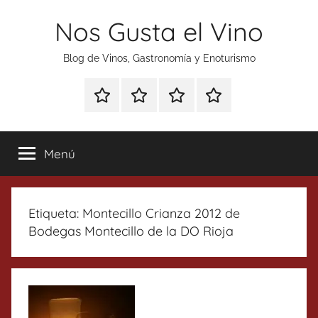
Saltar
Nos Gusta el Vino
al
contenido
Blog de Vinos, Gastronomía y Enoturismo
Especial
Enoturismo
Ranking
Contacto
Gin
y
Vinos
Tonics
Gastronomía
Menú
Etiqueta:
Montecillo Crianza 2012 de
Bodegas Montecillo de la DO Rioja