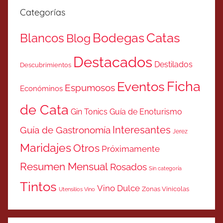
Categorías
Catas
Bodegas
Blancos
Blog
Destacados
Destilados
Descubrimientos
Ficha
Eventos
Espumosos
Económinos
de Cata
Gin Tonics
Guía de Enoturismo
Interesantes
Guía de Gastronomía
Jerez
Maridajes
Otros
Próximamente
Resumen Mensual
Rosados
Sin categoría
Tintos
Vino Dulce
Zonas Vinicolas
Utensilios Vino