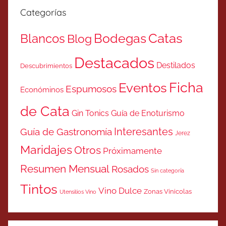
Categorías
Catas
Bodegas
Blancos
Blog
Destacados
Destilados
Descubrimientos
Ficha
Eventos
Espumosos
Económinos
de Cata
Gin Tonics
Guía de Enoturismo
Interesantes
Guía de Gastronomía
Jerez
Maridajes
Otros
Próximamente
Resumen Mensual
Rosados
Sin categoría
Tintos
Vino Dulce
Zonas Vinicolas
Utensilios Vino