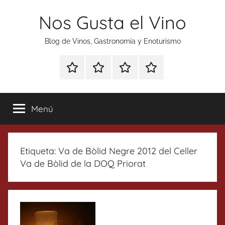
Saltar
Nos Gusta el Vino
al
contenido
Blog de Vinos, Gastronomía y Enoturismo
Especial
Enoturismo
Ranking
Contacto
Gin
y
Vinos
Tonics
Gastronomía
Menú
Etiqueta:
Va de Bòlid Negre 2012 del Celler
Va de Bòlid de la DOQ Priorat