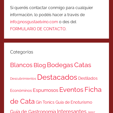
Si queréis contactar conmigo para cualquier
información, lo podéis hacer a través de
info@nosgustaelvino.com
o des del
FORMULARIO DE CONTACTO
.
Categorías
Catas
Bodegas
Blancos
Blog
Destacados
Destilados
Descubrimientos
Ficha
Eventos
Espumosos
Económinos
de Cata
Gin Tonics
Guía de Enoturismo
Interesantes
Guía de Gastronomía
Jerez