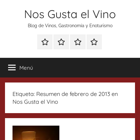
Saltar
Nos Gusta el Vino
al
contenido
Blog de Vinos, Gastronomía y Enoturismo
Especial
Enoturismo
Ranking
Contacto
Gin
y
Vinos
Tonics
Gastronomía
Menú
Etiqueta:
Resumen de febrero de 2013 en
Nos Gusta el Vino