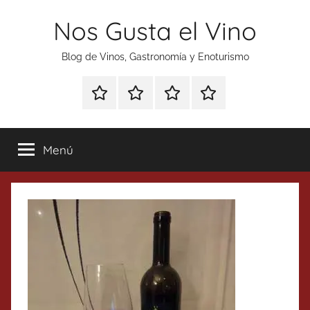
Saltar
Nos Gusta el Vino
al
contenido
Blog de Vinos, Gastronomía y Enoturismo
Especial
Enoturismo
Ranking
Contacto
Gin
y
Vinos
Tonics
Gastronomía
Menú