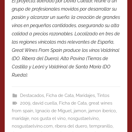
El proyecto, liderado por David Cuéllar, reúne a un
grupo de profesionales movidos por desarrollar su
pasión y alcanzar un sueño: la creación de grandes
vinos en pequeñas cantidades, asegurando su alta
calidad a precios razonables. Localizado en tres de
las regiones vinícolas más relevantes de España,
Great Wines From Spain produce los vinos Valdrinal
(DO. Ribera del Duero), Alta Pavina (Tierras de
Castilla y León) y Valdrinal de Santa María (DO
Rueda).
Destacados
,
Ficha de Cata
,
Maridajes
,
Tintos
2009
,
david cuella
,
Ficha de Cata
,
great wines
from spain
,
Ignacio de Miguel
,
jamon
,
jamon iberico
,
maridaje
,
nos gusta el vino
,
nosgustaelvino
,
nosgustaelvino.com
,
ribera del duero
,
tempranillo
,