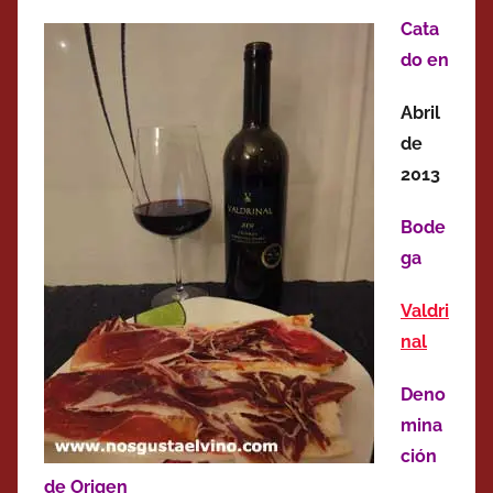
Cata
do en
Abril
de
2013
Bode
ga
Valdri
nal
Deno
mina
ción
de Origen