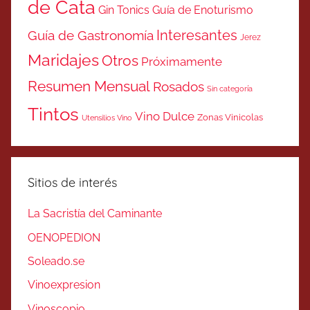
de Cata
Gin Tonics
Guía de Enoturismo
Interesantes
Guía de Gastronomía
Jerez
Maridajes
Otros
Próximamente
Resumen Mensual
Rosados
Sin categoría
Tintos
Vino Dulce
Zonas Vinicolas
Utensilios Vino
Sitios de interés
La Sacristía del Caminante
OENOPEDION
Soleado.se
Vinoexpresion
Vinoscopio