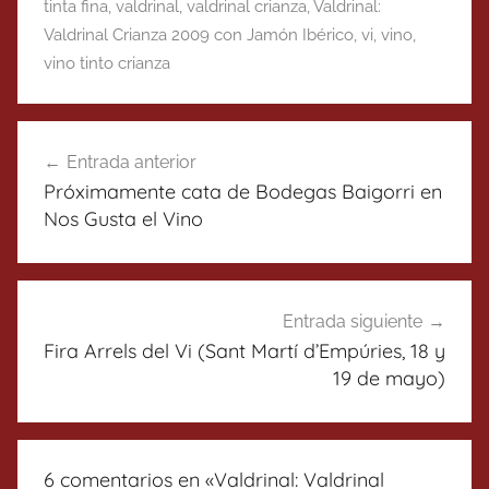
tinta fina
,
valdrinal
,
valdrinal crianza
,
Valdrinal:
Valdrinal Crianza 2009 con Jamón Ibérico
,
vi
,
vino
,
vino tinto crianza
Navegación
Entrada anterior
de
Próximamente cata de Bodegas Baigorri en
entradas
Nos Gusta el Vino
Entrada siguiente
Fira Arrels del Vi (Sant Martí d’Empúries, 18 y
19 de mayo)
6 comentarios en «
Valdrinal: Valdrinal